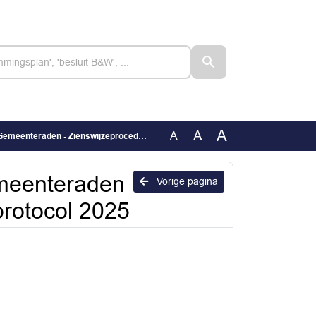
A
A
A
n - Zienswijzeprocedure Informatieprotocol 2025
emeenteraden
Vorige pagina
protocol 2025