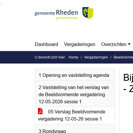
Ga naar de inhoud van deze pagina
Ga naar het zoeken
Ga naar het menu
Dashboard
Vergaderingen
Overzichten
U bevindt zich hier:
Home
Vergaderingen
Beeldvormen
Bi
1 Opening en vaststelling agenda
- 
2 Vaststelling van het verslag van
de Beeldvormende vergadering
12-05-2026 sessie 1
05 Verslag Beeldvormende
vergadering 12-05-26 sessie 1
3 Rondvraag