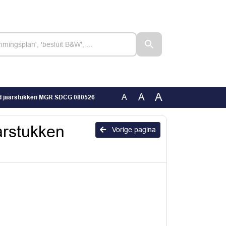
A
A
A
ad jaarstukken MGR SDCG 080526
arstukken
Vorige pagina