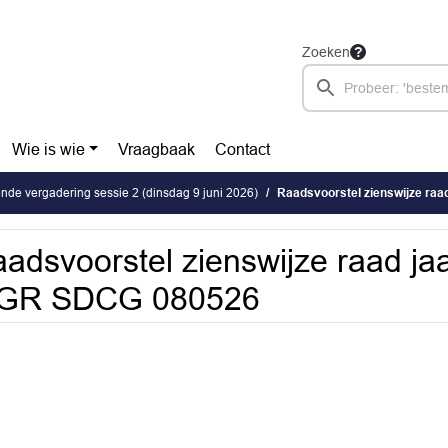
Zoeken
Wie is wie
Vraagbaak
Contact
de vergadering sessie 2 (dinsdag 9 juni 2026)
Raadsvoorstel zienswijze ra
adsvoorstel zienswijze raad ja
GR SDCG 080526