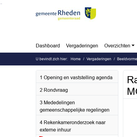
Ga naar de inhoud van deze pagina
Ga naar het zoeken
Ga naar het menu
Dashboard
Vergaderingen
Overzichten
U bevindt zich hier:
Home
Vergaderingen
Beeldvormen
Ra
1 Opening en vaststelling agenda
M
2 Rondvraag
3 Mededelingen
gemeenschappelijke regelingen
4 Rekenkameronderzoek naar
externe inhuur