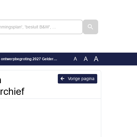
A
A
A
werpbegroting 2027 Gelders Archief
n
Vorige pagina
rchief