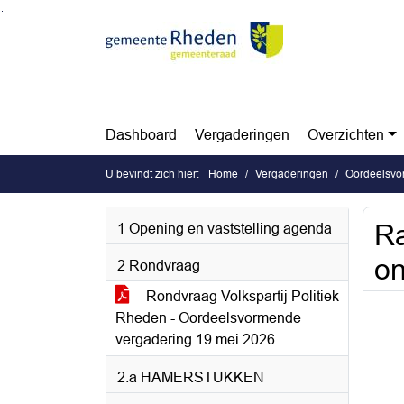
Ga naar de inhoud van deze pagina
Ga naar het zoeken
Ga naar het menu
Dashboard
Vergaderingen
Overzichten
U bevindt zich hier:
Home
Vergaderingen
Oordeelsvo
Ra
1 Opening en vaststelling agenda
on
2 Rondvraag
Rondvraag Volkspartij Politiek
Rheden - Oordeelsvormende
vergadering 19 mei 2026
2.a HAMERSTUKKEN