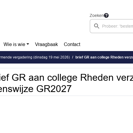
Zoeken
Wie is wie
Vraagbaak
Contact
rmende vergadering (dinsdag 19 mei 2026)
brief GR aan college Rheden verz
ief GR aan college Rheden ver
enswijze GR2027