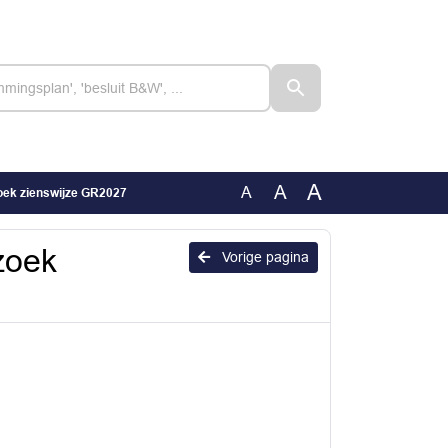
A
A
A
oek zienswijze GR2027
zoek
Vorige pagina