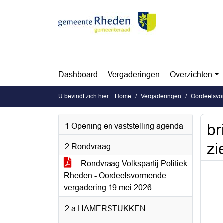
Ga naar de inhoud van deze pagina
Ga naar het zoeken
Ga naar het menu
Dashboard
Vergaderingen
Overzichten
U bevindt zich hier:
Home
Vergaderingen
Oordeelsvo
br
1 Opening en vaststelling agenda
zi
2 Rondvraag
Rondvraag Volkspartij Politiek
Rheden - Oordeelsvormende
vergadering 19 mei 2026
2.a HAMERSTUKKEN