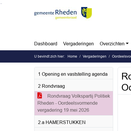
Ga naar de inhoud van deze pagina
Ga naar het zoeken
Ga naar het menu
Dashboard
Vergaderingen
Overzichten
U bevindt zich hier:
Home
Vergaderingen
Oordeelsvo
Ro
1 Opening en vaststelling agenda
Oo
2 Rondvraag
Rondvraag Volkspartij Politiek
Rheden - Oordeelsvormende
vergadering 19 mei 2026
2.a HAMERSTUKKEN