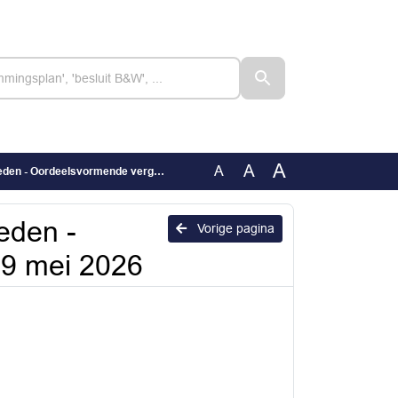
A
A
A
rdeelsvormende vergadering 19 mei 2026
eden -
Vorige pagina
19 mei 2026