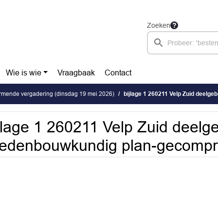
Zoeken
Wie is wie
Vraagbaak
Contact
rmende vergadering (dinsdag 19 mei 2026)
bijlage 1 260211 Velp Zuid deelgebied 3 
jlage 1 260211 Velp Zuid deelge
tedenbouwkundig plan-gecompr