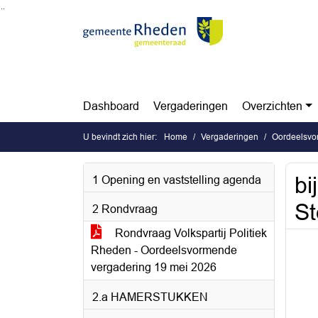
Ga naar de inhoud van deze pagina
Ga naar het zoeken
Ga naar het menu
Dashboard
Vergaderingen
Overzichten
U bevindt zich hier:
Home
Vergaderingen
Oordeelsvo
bi
1 Opening en vaststelling agenda
S
2 Rondvraag
Rondvraag Volkspartij Politiek
Rheden - Oordeelsvormende
vergadering 19 mei 2026
2.a HAMERSTUKKEN