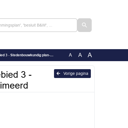
A
A
A
- Stedenbouwkundig plan-gecomprimeerd
bied 3 -
Vorige pagina
imeerd