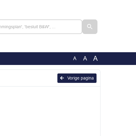
A
A
A
Vorige pagina