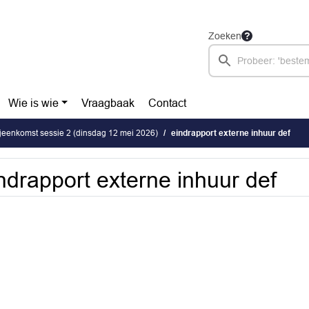
Zoeken
Wie is wie
Vraagbaak
Contact
ijeenkomst sessie 2 (dinsdag 12 mei 2026)
eindrapport externe inhuur def
ndrapport externe inhuur def