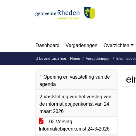
Ga naar de inhoud van deze pagina
Ga naar het zoeken
Ga naar het menu
Dashboard
Vergaderingen
Overzichten
U bevindt zich hier:
Home
Vergaderingen
Informatieb
ei
1 Opening en vaststelling van de
agenda
2 Vaststelling van het verslag van
de informatiebijeenkomst van 24
maart 2026
03 Verslag
Informatiebijeenkomst 24-3-2026