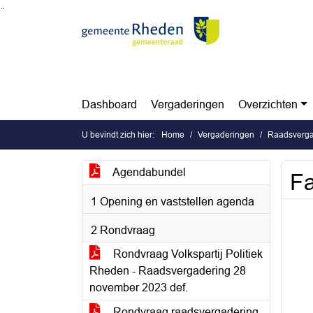
Ga naar de inhoud van deze pagina
Ga naar het zoeken
Ga naar het menu
Dashboard
Vergaderingen
Overzichten
U bevindt zich hier:
Home
Vergaderingen
Raadsverga
Agendabundel
Fa
1 Opening en vaststellen agenda
2 Rondvraag
Rondvraag Volkspartij Politiek
Rheden - Raadsvergadering 28
november 2023 def.
Rondvraag raadsvergadering