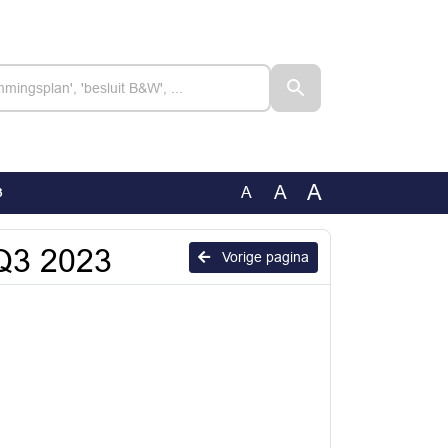
A
A
A
3
 Q3 2023
Vorige pagina