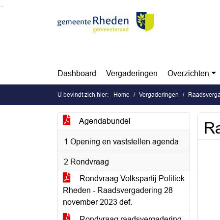
Ga naar de inhoud van deze pagina
Ga naar het zoeken
Ga naar het menu
Dashboard
Vergaderingen
Overzichten
U bevindt zich hier:
Home
Vergaderingen
Raadsverga
Agendabundel
Ra
1 Opening en vaststellen agenda
2 Rondvraag
Rondvraag Volkspartij Politiek
Rheden - Raadsvergadering 28
november 2023 def.
Rondvraag raadsvergadering