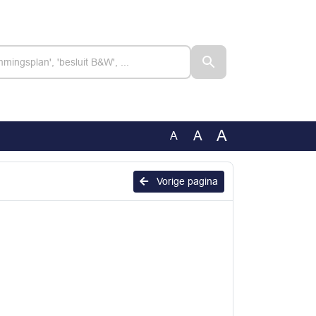
A
A
A
Vorige pagina