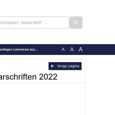
A
A
A
ommissie bezwaarschriften 2022
Vorige pagina
rschriften 2022