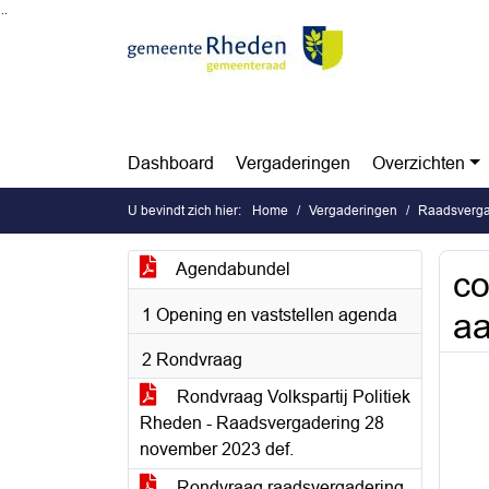
Ga naar de inhoud van deze pagina
Ga naar het zoeken
Ga naar het menu
Dashboard
Vergaderingen
Overzichten
U bevindt zich hier:
Home
Vergaderingen
Raadsverga
Agendabundel
co
1 Opening en vaststellen agenda
aa
2 Rondvraag
Rondvraag Volkspartij Politiek
Rheden - Raadsvergadering 28
november 2023 def.
Rondvraag raadsvergadering