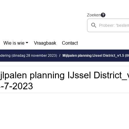
Zoeken
Wie is wie
Vraagbaak
Contact
dering (dinsdag 28 november 2023)
Mijlpalen planning IJssel District_v1.5 (
jlpalen planning IJssel District
-7-2023