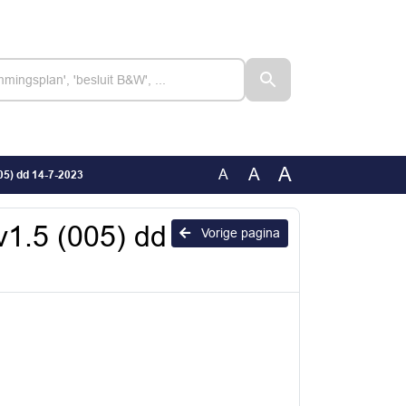
A
A
A
005) dd 14-7-2023
_v1.5 (005) dd
Vorige pagina