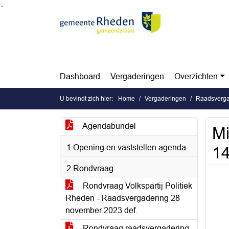
Ga naar de inhoud van deze pagina
Ga naar het zoeken
Ga naar het menu
Dashboard
Vergaderingen
Overzichten
U bevindt zich hier:
Home
Vergaderingen
Raadsverga
Agendabundel
Mi
1 Opening en vaststellen agenda
14
2 Rondvraag
Rondvraag Volkspartij Politiek
Rheden - Raadsvergadering 28
november 2023 def.
Rondvraag raadsvergadering