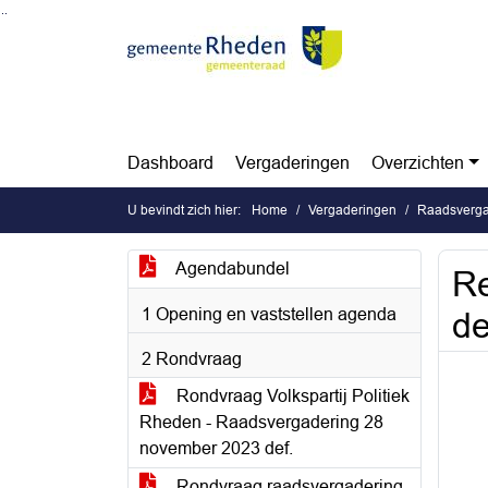
Ga naar de inhoud van deze pagina
Ga naar het zoeken
Ga naar het menu
Dashboard
Vergaderingen
Overzichten
U bevindt zich hier:
Home
Vergaderingen
Raadsverga
Agendabundel
Re
1 Opening en vaststellen agenda
de
2 Rondvraag
Rondvraag Volkspartij Politiek
Rheden - Raadsvergadering 28
november 2023 def.
Rondvraag raadsvergadering