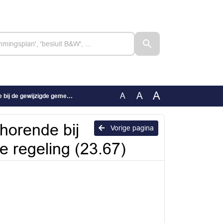
A
A
A
gemeenschappelijke regeling (23.67)
horende bij
Vorige pagina
 regeling (23.67)