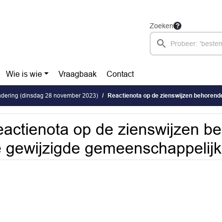
Zoeken
Wie is wie
Vraagbaak
Contact
dering (dinsdag 28 november 2023)
Reactienota op de zienswijzen behorende bij de gewijzigde 
actienota op de zienswijzen be
 gewijzigde gemeenschappelijke