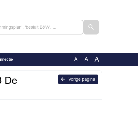
A
A
A
nnectie
3 De
Vorige pagina