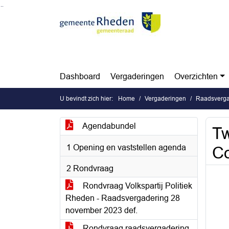
Ga naar de inhoud van deze pagina
Ga naar het zoeken
Ga naar het menu
Dashboard
Vergaderingen
Overzichten
U bevindt zich hier:
Home
Vergaderingen
Raadsverga
Agendabundel
Tw
1 Opening en vaststellen agenda
Co
2 Rondvraag
Rondvraag Volkspartij Politiek
Rheden - Raadsvergadering 28
november 2023 def.
Rondvraag raadsvergadering