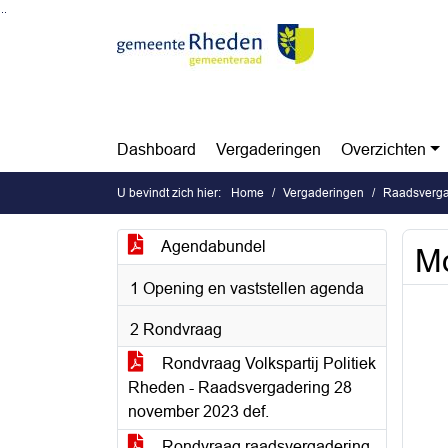
Ga naar de inhoud van deze pagina
Ga naar het zoeken
Ga naar het menu
Dashboard
Vergaderingen
Overzichten
U bevindt zich hier:
Home
Vergaderingen
Raadsverga
Agendabundel
Mo
1 Opening en vaststellen agenda
2 Rondvraag
Rondvraag Volkspartij Politiek
Rheden - Raadsvergadering 28
november 2023 def.
Rondvraag raadsvergadering