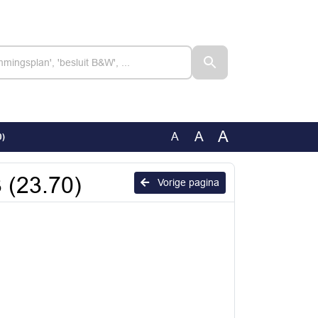
A
A
A
0)
3 (23.70)
Vorige pagina