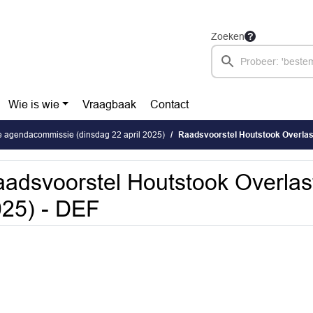
Zoeken
Wie is wie
Vraagbaak
Contact
e agendacommissie (dinsdag 22 april 2025)
Raadsvoorstel Houtstook Overlast
adsvoorstel Houtstook Overlas
25) - DEF