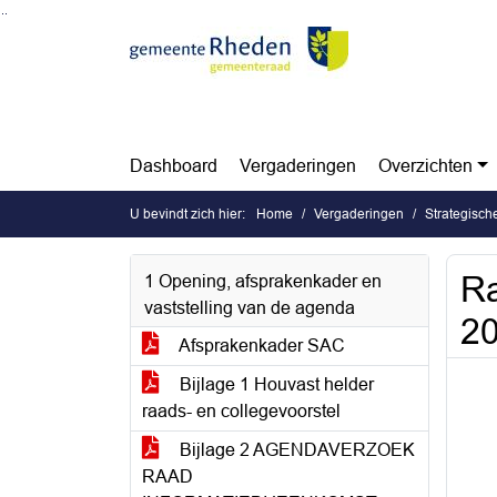
Ga naar de inhoud van deze pagina
Ga naar het zoeken
Ga naar het menu
Dashboard
Vergaderingen
Overzichten
U bevindt zich hier:
Home
Vergaderingen
Strategisch
Ra
1 Opening, afsprakenkader en
vaststelling van de agenda
20
Afsprakenkader SAC
Bijlage 1 Houvast helder
raads- en collegevoorstel
Bijlage 2 AGENDAVERZOEK
RAAD