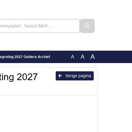
A
A
A
begroting 2027 Gelders Archief
ting 2027
Vorige pagina