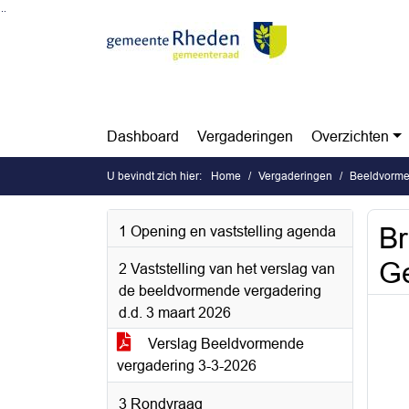
Ga naar de inhoud van deze pagina
Ga naar het zoeken
Ga naar het menu
Dashboard
Vergaderingen
Overzichten
U bevindt zich hier:
Home
Vergaderingen
Beeldvormen
Br
1 Opening en vaststelling agenda
Ge
2 Vaststelling van het verslag van
de beeldvormende vergadering
d.d. 3 maart 2026
Verslag Beeldvormende
vergadering 3-3-2026
3 Rondvraag