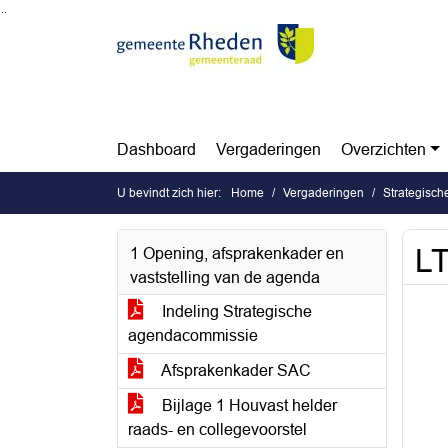
Ga naar de inhoud van deze pagina
Ga naar het zoeken
Ga naar het menu
Dashboard
Vergaderingen
Overzichten
U bevindt zich hier:
Home
Vergaderingen
Strategisc
LT
1 Opening, afsprakenkader en
vaststelling van de agenda
Indeling Strategische
agendacommissie
Afsprakenkader SAC
Bijlage 1 Houvast helder
raads- en collegevoorstel