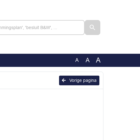
A
A
A
Vorige pagina