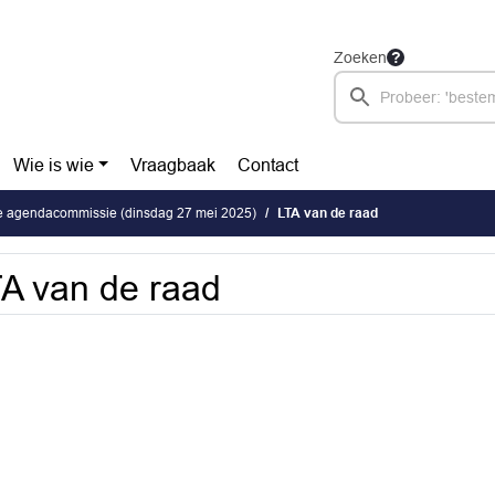
Zoeken
Wie is wie
Vraagbaak
Contact
he agendacommissie (dinsdag 27 mei 2025)
LTA van de raad
A van de raad