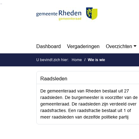
Ga naar de inhoud van deze pagina
Ga naar het zoeken
Ga naar het menu
Dashboard
Vergaderingen
Overzichten
U bevindt zich hier:
Home
Wie is wie
Raadsleden
De gemeenteraad van Rheden bestaat uit 27
raadsleden. De burgemeester is voorzitter van de
gemeenteraad. De raadsleden zijn verdeeld over
raadsfracties. Een raadsfractie bestaat uit 1 of
meer raadsleden van dezelfde politieke partij