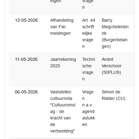
ingen
vrage
n
12-05-2026
Afhandeling
Art. 44
Barry
0
van Fixi
schrift
Megchelenbri
meldingen
elijke
nk
vrage
(Burgerbelan
n
gen)
11-05-2026
Jaarrekening
Techni
André
1
2025
sche
Verschoor
vrage
(50PLUS)
n
06-05-2026
Vaststellen
Vrage
Simon de
cultuurnota
n
Ridder (CU)
"Cultuuromsl
n.a.v.
ag - de
agend
kracht van
astukk
de
en
verbeelding"