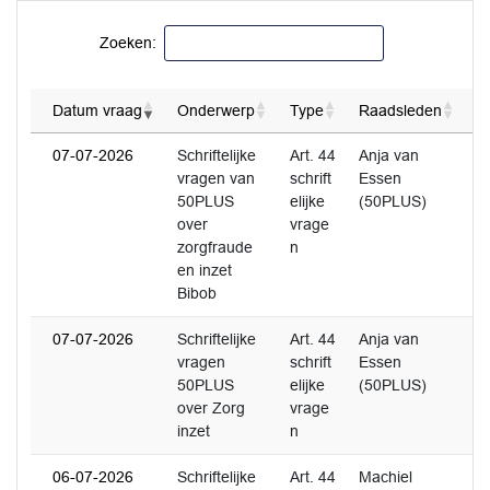
Zoeken:
Datum vraag
Onderwerp
Type
Raadsleden
D
07-07-2026
Schriftelijke
Art. 44
Anja van
0
vragen van
schrift
Essen
50PLUS
elijke
(50PLUS)
over
vrage
zorgfraude
n
en inzet
Bibob
07-07-2026
Schriftelijke
Art. 44
Anja van
0
vragen
schrift
Essen
50PLUS
elijke
(50PLUS)
over Zorg
vrage
inzet
n
06-07-2026
Schriftelijke
Art. 44
Machiel
1