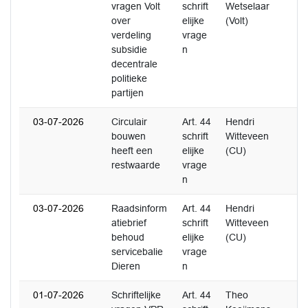
vragen Volt
schrift
Wetselaar
over
elijke
(Volt)
verdeling
vrage
subsidie
n
decentrale
politieke
partijen
03-07-2026
Circulair
Art. 44
Hendri
bouwen
schrift
Witteveen
heeft een
elijke
(CU)
restwaarde
vrage
n
03-07-2026
Raadsinform
Art. 44
Hendri
1
atiebrief
schrift
Witteveen
behoud
elijke
(CU)
servicebalie
vrage
Dieren
n
01-07-2026
Schriftelijke
Art. 44
Theo
2