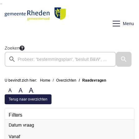
Ga naar de inhoud van deze pagina
Ga naar het zoeken
Ga naar het menu
Menu
Zoeken
U bevindt zich hier:
Home
Overzichten
Raadsvragen
A
A
A
Terug naar overzichten
Filters
Datum vraag
vanaf