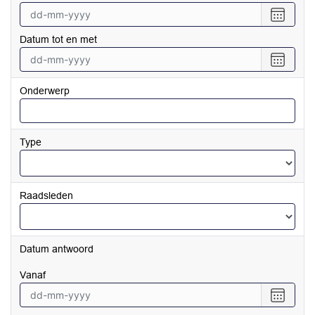
Selecte
een
Datum tot en met
datum
vanaf
Selecte
een
datum
Onderwerp
tot
en
met
Type
Raadsleden
Datum antwoord
vanaf
Selecte
een