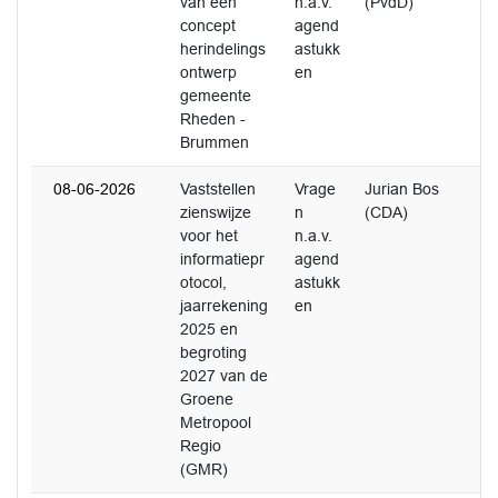
van een
n.a.v.
(PvdD)
concept
agend
herindelings
astukk
ontwerp
en
gemeente
Rheden -
Brummen
08-06-2026
Vaststellen
Vrage
Jurian Bos
zienswijze
n
(CDA)
voor het
n.a.v.
informatiepr
agend
otocol,
astukk
jaarrekening
en
2025 en
begroting
2027 van de
Groene
Metropool
Regio
(GMR)