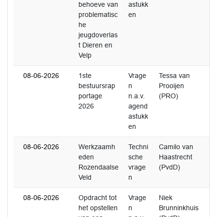
behoeve van
astukk
problematisc
en
he
jeugdoverlas
t Dieren en
Velp
08-06-2026
1ste
Vrage
Tessa van
1
bestuursrap
n
Prooijen
portage
n.a.v.
(PRO)
2026
agend
astukk
en
08-06-2026
Werkzaamh
Techni
Camilo van
1
eden
sche
Haastrecht
Rozendaalse
vrage
(PvdD)
Veld
n
08-06-2026
Opdracht tot
Vrage
Niek
0
het opstellen
n
Brunninkhuis