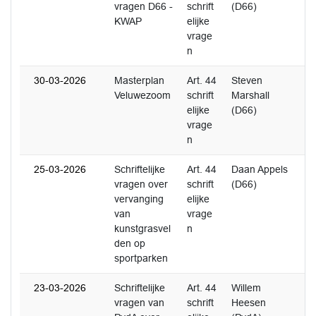
vragen D66 -
schrift
(D66)
KWAP
elijke
vrage
n
30-03-2026
Masterplan
Art. 44
Steven
2
Veluwezoom
schrift
Marshall
elijke
(D66)
vrage
n
25-03-2026
Schriftelijke
Art. 44
Daan Appels
2
vragen over
schrift
(D66)
vervanging
elijke
van
vrage
kunstgrasvel
n
den op
sportparken
23-03-2026
Schriftelijke
Art. 44
Willem
2
vragen van
schrift
Heesen