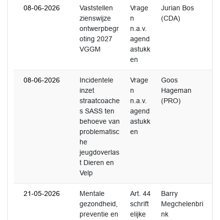
08-06-2026
Vaststellen
Vrage
Jurian Bos
0
zienswijze
n
(CDA)
ontwerpbegr
n.a.v.
oting 2027
agend
VGGM
astukk
en
08-06-2026
Incidentele
Vrage
Goos
0
inzet
n
Hageman
straatcoache
n.a.v.
(PRO)
s SASS ten
agend
behoeve van
astukk
problematisc
en
he
jeugdoverlas
t Dieren en
Velp
21-05-2026
Mentale
Art. 44
Barry
0
gezondheid,
schrift
Megchelenbri
preventie en
elijke
nk