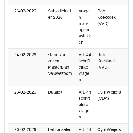
26-02-2026
Subsidiekad
Vrage
Rob
0
er 2026
n
Koekkoek
n.a.v.
(VVD)
agend
astukk
en
24-02-2026
stand van
Art. 44
Rob
2
zaken
schrift
Koekkoek
Masterplan
elijke
(VVD)
Veluwezoom
vrage
.
n
23-02-2026
Datalek
Art. 44
Cyril Weijers
2
schrift
(CDA)
elijke
vrage
n
23-02-2026
het ronselen
Art. 44
Cyril Weijers
0