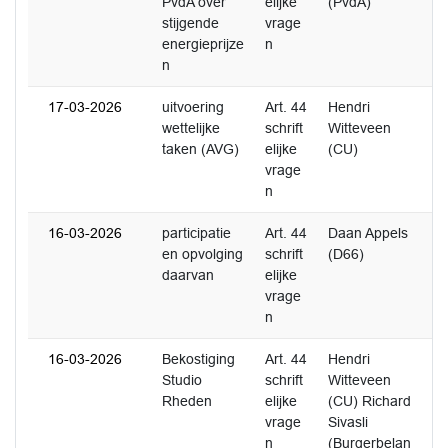
PvdA over
elijke
(PvdA)
stijgende
vrage
energieprijze
n
n
17-03-2026
uitvoering
Art. 44
Hendri
2
wettelijke
schrift
Witteveen
taken (AVG)
elijke
(CU)
vrage
n
16-03-2026
participatie
Art. 44
Daan Appels
en opvolging
schrift
(D66)
daarvan
elijke
vrage
n
16-03-2026
Bekostiging
Art. 44
Hendri
2
Studio
schrift
Witteveen
Rheden
elijke
(CU) Richard
vrage
Sivasli
n
(Burgerbelan