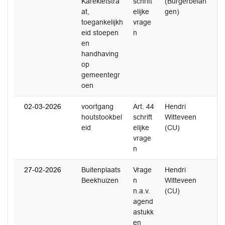
Karekietstra
schrift
(Burgerbelan
at,
elijke
gen)
toegankelijkh
vrage
eid stoepen
n
en
handhaving
op
gemeentegr
oen
02-03-2026
voortgang
Art. 44
Hendri
2
houtstookbel
schrift
Witteveen
eid
elijke
(CU)
vrage
n
27-02-2026
Buitenplaats
Vrage
Hendri
0
Beekhuizen
n
Witteveen
n.a.v.
(CU)
agend
astukk
en