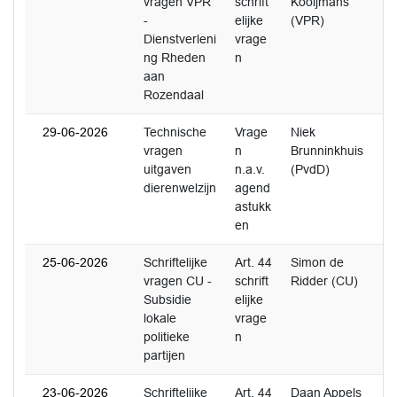
vragen VPR
schrift
Kooijmans
-
elijke
(VPR)
Dienstverleni
vrage
ng Rheden
n
aan
Rozendaal
29-06-2026
Technische
Vrage
Niek
0
vragen
n
Brunninkhuis
uitgaven
n.a.v.
(PvdD)
dierenwelzijn
agend
astukk
en
25-06-2026
Schriftelijke
Art. 44
Simon de
1
vragen CU -
schrift
Ridder (CU)
Subsidie
elijke
lokale
vrage
politieke
n
partijen
23-06-2026
Schriftelijke
Art. 44
Daan Appels
3