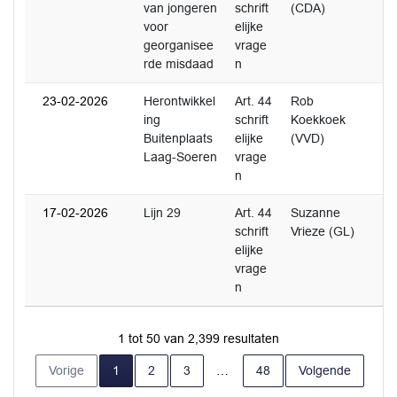
van jongeren
schrift
(CDA)
voor
elijke
georganisee
vrage
rde misdaad
n
23-02-2026
Herontwikkel
Art. 44
Rob
0
ing
schrift
Koekkoek
Buitenplaats
elijke
(VVD)
Laag-Soeren
vrage
n
17-02-2026
Lijn 29
Art. 44
Suzanne
0
schrift
Vrieze (GL)
elijke
vrage
n
1 tot 50 van 2,399 resultaten
Huidige pagina
Vorige
1
2
3
…
48
Volgende