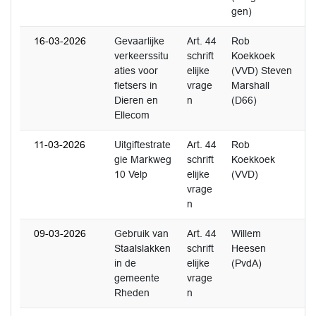
gen)
16-03-2026
Gevaarlijke
Art. 44
Rob
1
verkeerssitu
schrift
Koekkoek
aties voor
elijke
(VVD) Steven
fietsers in
vrage
Marshall
Dieren en
n
(D66)
Ellecom
11-03-2026
Uitgiftestrate
Art. 44
Rob
1
gie Markweg
schrift
Koekkoek
10 Velp
elijke
(VVD)
vrage
n
09-03-2026
Gebruik van
Art. 44
Willem
2
Staalslakken
schrift
Heesen
in de
elijke
(PvdA)
gemeente
vrage
Rheden
n