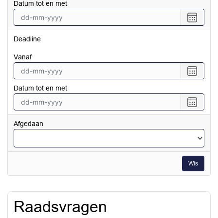
Datum tot en met
datum
vanaf
Selecte
een
datum
Deadline
tot
en
vanaf
met
Selecte
een
Datum tot en met
datum
vanaf
Selecte
een
datum
Afgedaan
tot
en
met
Wis
Raadsvragen