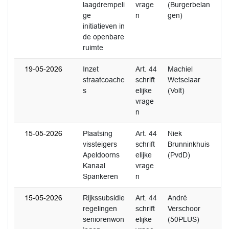
laagdrempeli
vrage
(Burgerbelan
ge
n
gen)
initiatieven in
de openbare
ruimte
19-05-2026
Inzet
Art. 44
Machiel
2
straatcoache
schrift
Wetselaar
s
elijke
(Volt)
vrage
n
15-05-2026
Plaatsing
Art. 44
Niek
0
vissteigers
schrift
Brunninkhuis
Apeldoorns
elijke
(PvdD)
Kanaal
vrage
Spankeren
n
15-05-2026
Rijkssubsidie
Art. 44
André
1
regelingen
schrift
Verschoor
seniorenwon
elijke
(50PLUS)