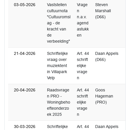
03-05-2026
Vaststellen
Vrage
Steven
cultuurnota
n
Marshall
"Cultuuromsl
n.a.v.
(D66)
ag - de
agend
kracht van
astukk
de
en
verbeelding"
21-04-2026
Schriftelijke
Art. 44
Daan Appels
2
vraag over
schrift
(D66)
muziektent
elijke
in Villapark
vrage
Velp
n
20-04-2026
Raadsvrage
Art. 44
Goos
0
n PRO -
schrift
Hageman
Woningbeho
elijke
(PRO)
efteonderzo
vrage
ek 2025
n
30-03-2026
Schriftelijke
Art. 44
Daan Appels
0