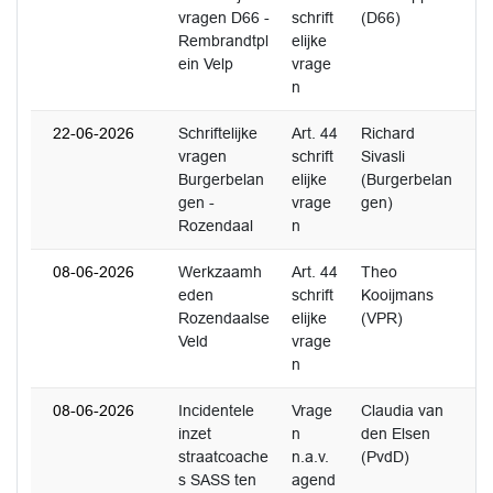
vragen D66 -
schrift
(D66)
Rembrandtpl
elijke
ein Velp
vrage
n
22-06-2026
Schriftelijke
Art. 44
Richard
1
vragen
schrift
Sivasli
Burgerbelan
elijke
(Burgerbelan
gen -
vrage
gen)
Rozendaal
n
08-06-2026
Werkzaamh
Art. 44
Theo
1
eden
schrift
Kooijmans
Rozendaalse
elijke
(VPR)
Veld
vrage
n
08-06-2026
Incidentele
Vrage
Claudia van
0
inzet
n
den Elsen
straatcoache
n.a.v.
(PvdD)
s SASS ten
agend