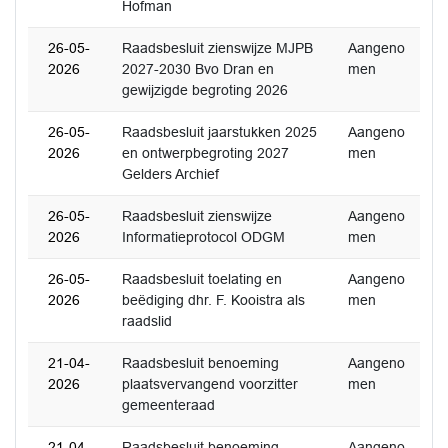
Hofman
26-05-
Raadsbesluit zienswijze MJPB
Aangeno
2026
2027-2030 Bvo Dran en
men
gewijzigde begroting 2026
26-05-
Raadsbesluit jaarstukken 2025
Aangeno
2026
en ontwerpbegroting 2027
men
Gelders Archief
26-05-
Raadsbesluit zienswijze
Aangeno
2026
Informatieprotocol ODGM
men
26-05-
Raadsbesluit toelating en
Aangeno
2026
beëdiging dhr. F. Kooistra als
men
raadslid
21-04-
Raadsbesluit benoeming
Aangeno
2026
plaatsvervangend voorzitter
men
gemeenteraad
21-04-
Raadsbesluit benoeming
Aangeno