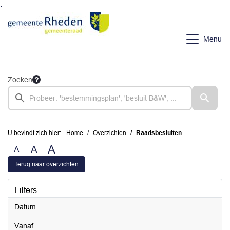
Ga naar de inhoud van deze pagina
Ga naar het zoeken
Ga naar het menu
Menu
Zoeken
U bevindt zich hier:
Home
Overzichten
Raadsbesluiten
A
A
A
Terug naar overzichten
Filters
Datum
vanaf