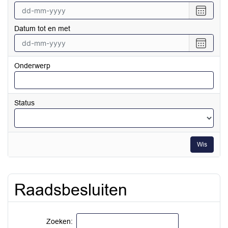
Selecte
een
Datum tot en met
datum
vanaf
Selecte
een
datum
Onderwerp
tot
en
met
Status
Wis
Raadsbesluiten
Zoeken: