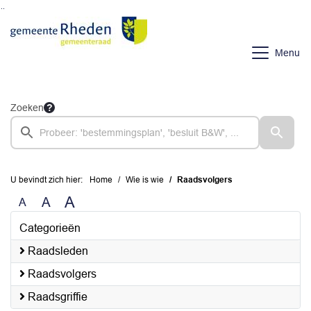
Ga naar de inhoud van deze pagina
Ga naar het zoeken
Ga naar het menu
Menu
Zoeken
U bevindt zich hier:
Home
Wie is wie
Raadsvolgers
A
A
A
Categorieën
Raadsleden
Raadsvolgers
Raadsgriffie