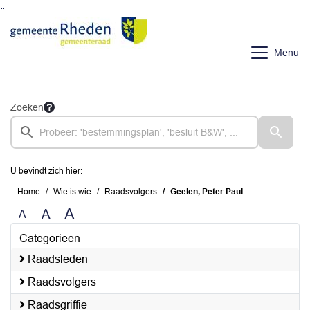
Ga naar de inhoud van deze pagina
Ga naar het zoeken
Ga naar het menu
Menu
Zoeken
U bevindt zich hier:
Home
Wie is wie
Raadsvolgers
Geelen, Peter Paul
A
A
A
Categorieën
Raadsleden
Raadsvolgers
Raadsgriffie