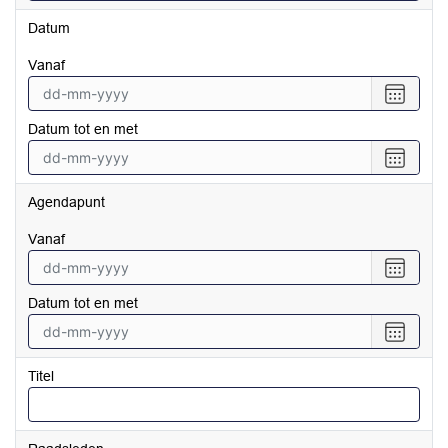
Datum
vanaf
Selecte
een
Datum tot en met
datum
vanaf
Selecte
een
datum
Agendapunt
tot
en
vanaf
met
Selecte
een
Datum tot en met
datum
vanaf
Selecte
een
datum
Titel
tot
en
met