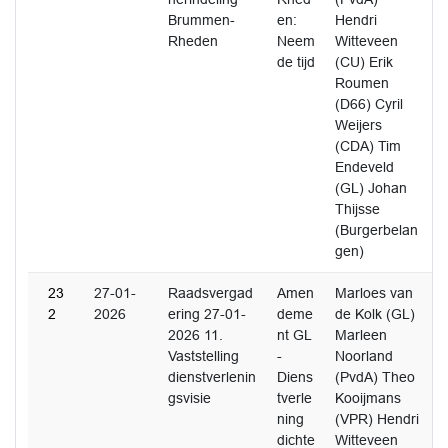
Brummen-
en:
Hendri
Rheden
Neem
Witteveen
de tijd
(CU) Erik
Roumen
(D66) Cyril
Weijers
(CDA) Tim
Endeveld
(GL) Johan
Thijsse
(Burgerbelan
gen)
23
27-01-
Raadsvergad
Amen
Marloes van
2
2026
ering 27-01-
deme
de Kolk (GL)
2026 11.
nt GL
Marleen
Vaststelling
-
Noorland
dienstverlenin
Diens
(PvdA) Theo
gsvisie
tverle
Kooijmans
ning
(VPR) Hendri
dichte
Witteveen