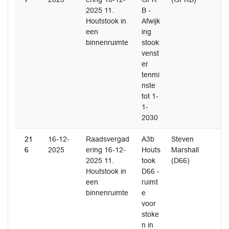
2025 11.
B -
Houtstook in
Afwijk
een
ing
binnenruimte
stook
venst
er
tenmi
nste
tot 1-
1-
2030
21
16-12-
Raadsvergad
A3b
Steven
6
2025
ering 16-12-
Houts
Marshall
2025 11.
took
(D66)
Houtstook in
D66 -
een
ruimt
binnenruimte
e
voor
stoke
n in