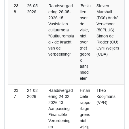
23
26-05-
Raadsvergad
‘Beslu
Steven
8
2026
ering 26-05-
iten
Marshall
2026 15.
over
(D66) André
Vaststellen
de
Verschoor
cultuurnota
visie,
(50PLUS)
"Cultuuromsla
niet
Simon de
g - de kracht
over
Ridder (CU)
van de
(het
Cyril Weijers
verbeelding"
gebre
(CDA)
k
aan)
midd
elen’
23
24-02-
Raadsvergad
Finan
Theo
7
2026
ering 24-02-
ciële
Kooijmans
2026 13.
rappo
(VPR)
Aanpassing
rtage
Financiële
grens
Verordening
niet
en
wijzig