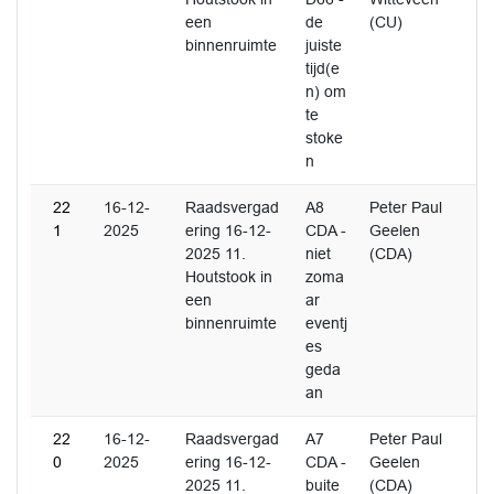
een
de
(CU)
binnenruimte
juiste
tijd(e
n) om
te
stoke
n
22
16-12-
Raadsvergad
A8
Peter Paul
1
2025
ering 16-12-
CDA -
Geelen
2025 11.
niet
(CDA)
Houtstook in
zoma
een
ar
binnenruimte
eventj
es
geda
an
22
16-12-
Raadsvergad
A7
Peter Paul
0
2025
ering 16-12-
CDA -
Geelen
2025 11.
buite
(CDA)