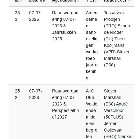
ID
Datum
Agendapunt
Titel
Raadsleden
25
07-07-
Raadsvergad
Amen
Tessa van
3
2026
ering 07-07-
deme
Prooijen
2026 3.
nt
(PRO) Simon
Jaarstukken
aanb
de Ridder
2025
evelin
(CU) Theo
gen
Kooijmans
werkg
(VPR) Steven
roep
Marshall
jaarre
(D66)
kenin
g
25
07-07-
Raadsvergad
A10
Steven
2
2026
ering 07-07-
D66 -
Marshall
2026 5.
'voldo
(D66) André
Perspectiefbri
ende
Verschoor
ef 2027
midd
(50PLUS)
elen
Jeroen
begro
Ooijevaar
ten
(PRO) Nienke