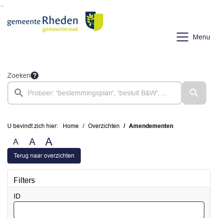
Ga naar de inhoud van deze pagina
Ga naar het zoeken
Ga naar het menu
Menu
Zoeken
U bevindt zich hier:
Home
Overzichten
Amendementen
A
A
A
Terug naar overzichten
Filters
ID