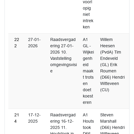
voorl
opig
niet
intrek
ken
22
27-01-
Raadsvergad
A1
Willem
2
2026
ering 27-01-
GL -
Heesen
2026 10.
Wijkei
(PvdA) Tim
Vaststelling
genh
Endeveld
omgevingsvisi
eid
(GL) Erik
e
maak
Roumen
t trots
(D66) Hendri
en
Witteveen
doet
(CU)
koest
eren
21
17-12-
Raadsvergad
A1
Steven
4
2025
ering 16-12-
Houts
Marshall
2025 11.
took
(D66) Hendri
Houtstook in
D66 -
Witteveen