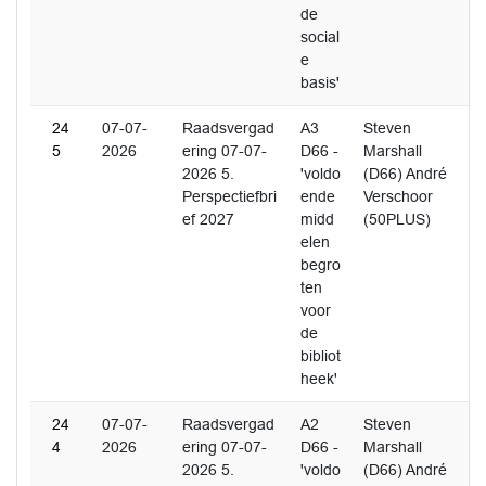
de
social
e
basis'
24
07-07-
Raadsvergad
A3
Steven
5
2026
ering 07-07-
D66 -
Marshall
2026 5.
'voldo
(D66) André
Perspectiefbri
ende
Verschoor
ef 2027
midd
(50PLUS)
elen
begro
ten
voor
de
bibliot
heek'
24
07-07-
Raadsvergad
A2
Steven
4
2026
ering 07-07-
D66 -
Marshall
2026 5.
'voldo
(D66) André