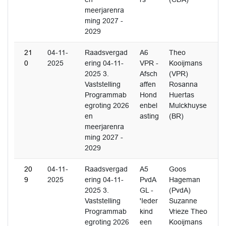
meerjarenra
ming 2027 -
2029
21
04-11-
Raadsvergad
A6
Theo
0
2025
ering 04-11-
VPR -
Kooijmans
2025 3.
Afsch
(VPR)
Vaststelling
affen
Rosanna
Programmab
Hond
Huertas
egroting 2026
enbel
Mulckhuyse
en
asting
(BR)
meerjarenra
ming 2027 -
2029
20
04-11-
Raadsvergad
A5
Goos
9
2025
ering 04-11-
PvdA
Hageman
2025 3.
GL -
(PvdA)
Vaststelling
'Ieder
Suzanne
Programmab
kind
Vrieze Theo
egroting 2026
een
Kooijmans