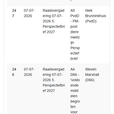
24
07-07-
Raadsvergad
A5
Niek
7
2026
ering 07-07-
PvdD
Brunninkhuis
2026 5.
- PM-
(PvdD)
Perspectiefbri
post
ef 2027
diere
nwelz
ijn
Persp
ectief
brief
24
07-07-
Raadsvergad
A4
Steven
6
2026
ering 07-07-
D66 -
Marshall
2026 5.
'voldo
(D66)
Perspectiefbri
ende
ef 2027
midd
elen
begro
ten
voor