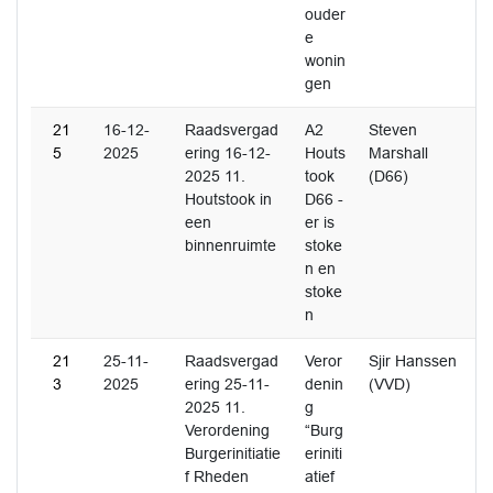
ouder
e
wonin
gen
21
16-12-
Raadsvergad
A2
Steven
5
2025
ering 16-12-
Houts
Marshall
2025 11.
took
(D66)
Houtstook in
D66 -
een
er is
binnenruimte
stoke
n en
stoke
n
21
25-11-
Raadsvergad
Veror
Sjir Hanssen
3
2025
ering 25-11-
denin
(VVD)
2025 11.
g
Verordening
“Burg
Burgerinitiatie
eriniti
f Rheden
atief