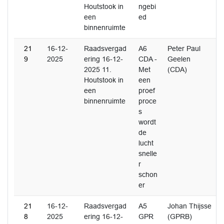
Houtstook in
ngebi
een
ed
binnenruimte
21
16-12-
Raadsvergad
A6
Peter Paul
9
2025
ering 16-12-
CDA -
Geelen
2025 11.
Met
(CDA)
Houtstook in
een
een
proef
binnenruimte
proce
s
wordt
de
lucht
snelle
r
schon
er
21
16-12-
Raadsvergad
A5
Johan Thijsse
8
2025
ering 16-12-
GPR
(GPRB)