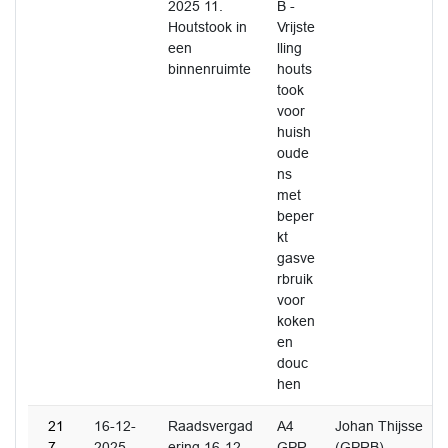
2025 11.
B -
Houtstook in
Vrijste
een
lling
binnenruimte
houts
took
voor
huish
oude
ns
met
beper
kt
gasve
rbruik
voor
koken
en
douc
hen
21
16-12-
Raadsvergad
A4
Johan Thijsse
7
2025
ering 16-12-
GPR
(GPRB)