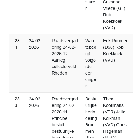
sture
Suzanne
n
Vrieze (GL)
Rob
Koekkoek
(VVD)
23
24-02-
Raadsvergad
Warm
Erik Roumen
4
2026
ering 24-02-
tebed
(D66) Rob
2026 12.
rijf –
Koekkoek
Aanleg
volgo
(VVD)
collectorveld
rde
Rheden
der
dinge
n
23
24-02-
Raadsvergad
Bestu
Theo
3
2026
ering 24-02-
urlijke
Kooijmans
2026 11.
herin
(VPR) Jelte
Principe
deling
Kolkman
besluit
Brum
(VVD) Goos
bestuurlijke
men-
Hageman
herindeling
Rhed
(PvdA)