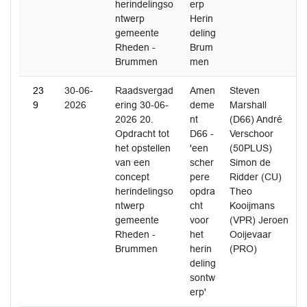
herindelingso
erp
ntwerp
Herin
gemeente
deling
Rheden -
Brum
Brummen
men
23
30-06-
Raadsvergad
Amen
Steven
9
2026
ering 30-06-
deme
Marshall
2026 20.
nt
(D66) André
Opdracht tot
D66 -
Verschoor
het opstellen
'een
(50PLUS)
van een
scher
Simon de
concept
pere
Ridder (CU)
herindelingso
opdra
Theo
ntwerp
cht
Kooijmans
gemeente
voor
(VPR) Jeroen
Rheden -
het
Ooijevaar
Brummen
herin
(PRO)
deling
sontw
erp'