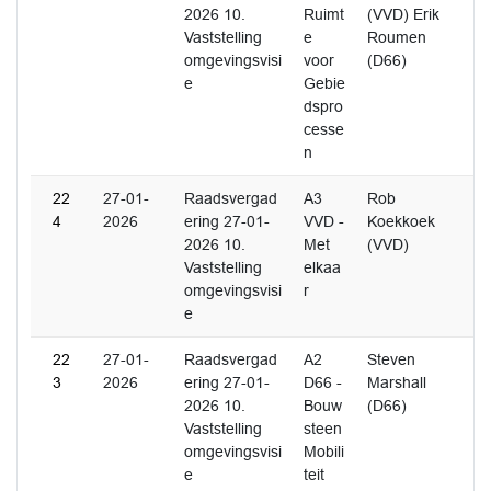
2026 10.
Ruimt
(VVD) Erik
Vaststelling
e
Roumen
omgevingsvisi
voor
(D66)
e
Gebie
dspro
cesse
n
22
27-01-
Raadsvergad
A3
Rob
4
2026
ering 27-01-
VVD -
Koekkoek
2026 10.
Met
(VVD)
Vaststelling
elkaa
omgevingsvisi
r
e
22
27-01-
Raadsvergad
A2
Steven
3
2026
ering 27-01-
D66 -
Marshall
2026 10.
Bouw
(D66)
Vaststelling
steen
omgevingsvisi
Mobili
e
teit