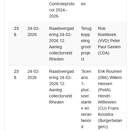
Controleproto
en
col 2024–
2026
23
24-02-
Raadsvergad
Terug
Rob
6
2026
ering 24-02-
kopp
Koekkoek
2026 12.
eling
(VVD) Peter
Aanleg
groot
Paul Geelen
collectorveld
proje
(CDA)
Rheden
ct
23
24-02-
Raadsvergad
‘Scen
Erik Roumen
5
2026
ering 24-02-
ario
(D66) Willem
2026 12.
1-
Heesen
Aanleg
plus’,
(PvdA)
collectorveld
snel
Hendri
Rheden
starte
Witteveen
n en
(CU) Frans
veran
Kooistra
twoor
(Burgerbelan
d
gen))