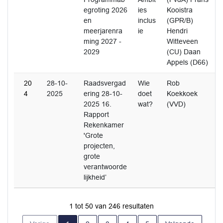
egroting 2026
ies
Kooistra
en
inclus
(GPR/B)
meerjarenra
ie
Hendri
ming 2027 -
Witteveen
2029
(CU) Daan
Appels (D66)
20
28-10-
Raadsvergad
Wie
Rob
4
2025
ering 28-10-
doet
Koekkoek
2025 16.
wat?
(VVD)
Rapport
Rekenkamer
'Grote
projecten,
grote
verantwoorde
lijkheid’
1 tot 50 van 246 resultaten