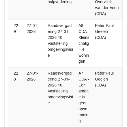
hulpverlening
Overvliet -
van der Veen
(CDA)
22
27-01-
Raadsvergad
A8
Peter Paul
9
2026
ering 27-01-
CDA -
Geelen
2026 10.
Kleins
(CDA)
Vaststelling
chalig
omgevingsvisi
= 4
e
wonin
gen
22
27-01-
Raadsvergad
A7
Peter Paul
8
2026
ering 27-01-
CDA -
Geelen
2026 10.
Een
(CDA)
Vaststelling
ambiti
omgevingsvisi
e is
e
geen
opso
mmin
g