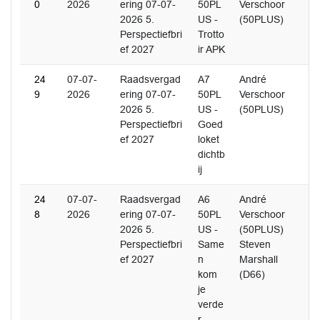
0
2026
ering 07-07-
50PL
Verschoor
2026 5.
US -
(50PLUS)
Perspectiefbri
Trotto
ef 2027
ir APK
24
07-07-
Raadsvergad
A7
André
9
2026
ering 07-07-
50PL
Verschoor
2026 5.
US -
(50PLUS)
Perspectiefbri
Goed
ef 2027
loket
dichtb
ij
24
07-07-
Raadsvergad
A6
André
8
2026
ering 07-07-
50PL
Verschoor
2026 5.
US -
(50PLUS)
Perspectiefbri
Same
Steven
ef 2027
n
Marshall
kom
(D66)
je
verde
r