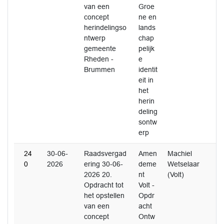
van een
Groe
concept
ne en
herindelingso
lands
ntwerp
chap
gemeente
pelijk
Rheden -
e
Brummen
identit
eit in
het
herin
deling
sontw
erp
24
30-06-
Raadsvergad
Amen
Machiel
0
2026
ering 30-06-
deme
Wetselaar
2026 20.
nt
(Volt)
Opdracht tot
Volt -
het opstellen
Opdr
van een
acht
concept
Ontw