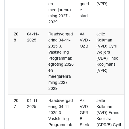
en
goed
(VPR)
meerjarenra
e
ming 2027 -
start
2029
20
04-11-
Raadsvergad
A4
Jelte
8
2025
ering 04-11-
VVD -
Kolkman
2025 3.
OZB
(VVD) Cyril
Vaststelling
Weijers
Programmab
(CDA) Theo
egroting 2026
Kooijmans
en
(VPR)
meerjarenra
ming 2027 -
2029
20
04-11-
Raadsvergad
A3
Jelte
7
2025
ering 04-11-
VVD
Kolkman
2025 3.
GPR
(VVD) Frans
Vaststelling
B -
Kooistra
Programmab
Sterk
(GPR/B) Cyril