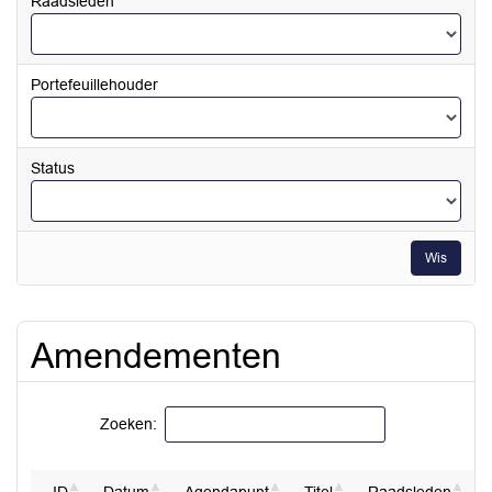
Raadsleden
Portefeuillehouder
Status
Wis
Amendementen
Zoeken: