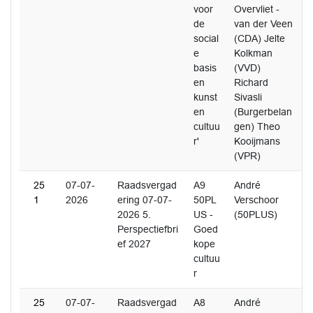
voor
Overvliet -
de
van der Veen
social
(CDA) Jelte
e
Kolkman
basis
(VVD)
en
Richard
kunst
Sivasli
en
(Burgerbelan
cultuu
gen) Theo
r'
Kooijmans
(VPR)
25
07-07-
Raadsvergad
A9
André
1
2026
ering 07-07-
50PL
Verschoor
2026 5.
US -
(50PLUS)
Perspectiefbri
Goed
ef 2027
kope
cultuu
r
25
07-07-
Raadsvergad
A8
André