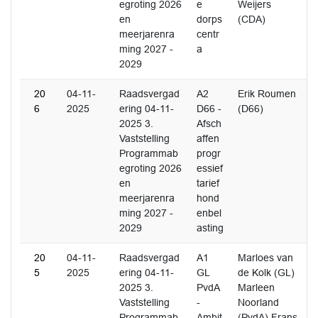
egroting 2026
e
Weijers
en
dorps
(CDA)
meerjarenra
centr
ming 2027 -
a
2029
20
04-11-
Raadsvergad
A2
Erik Roumen
6
2025
ering 04-11-
D66 -
(D66)
2025 3.
Afsch
Vaststelling
affen
Programmab
progr
egroting 2026
essief
en
tarief
meerjarenra
hond
ming 2027 -
enbel
2029
asting
20
04-11-
Raadsvergad
A1
Marloes van
5
2025
ering 04-11-
GL
de Kolk (GL)
2025 3.
PvdA
Marleen
Vaststelling
-
Noorland
Programmab
Ambit
(PvdA) Frans