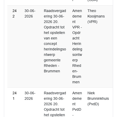
24
30-06-
Raadsvergad
Amen
Theo
2
2026
ering 30-06-
deme
Kooijmans
2026 20.
nt
(VPR)
Opdracht tot
VPR -
het opstellen
Opdr
van een
acht
concept
Herin
herindelingso
deling
ntwerp
sontw
gemeente
erp
Rheden -
Rhed
Brummen
en-
Brum
men
24
30-06-
Raadsvergad
Amen
Niek
1
2026
ering 30-06-
deme
Brunninkhuis
2026 20.
nt
(PvdD)
Opdracht tot
PvdD
het opstellen
-