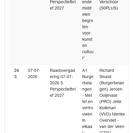
Perspectiefbri
ende
Verschoor
ef 2027
midd
(50PLUS)
elen
begro
ten
voor
kunst
en
cultuu
r'
24
07-07-
Raadsvergad
A1
Richard
3
2026
ering 07-07-
Burge
Sivasli
2026 5.
rbela
(Burgerbelan
Perspectiefbri
ngen
gen) Jeroen
ef 2027
- Met
Ooijevaar
lef en
(PRO) Jelte
vertro
Kolkman
uwen
(VVD) Nienke
in
Overvliet -
elkaa
van der Veen
r
(CDA)