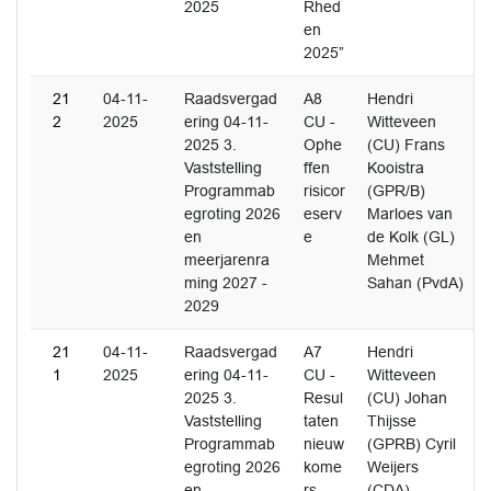
2025
Rhed
en
2025”
21
04-11-
Raadsvergad
A8
Hendri
2
2025
ering 04-11-
CU -
Witteveen
2025 3.
Ophe
(CU) Frans
Vaststelling
ffen
Kooistra
Programmab
risicor
(GPR/B)
egroting 2026
eserv
Marloes van
en
e
de Kolk (GL)
meerjarenra
Mehmet
ming 2027 -
Sahan (PvdA)
2029
21
04-11-
Raadsvergad
A7
Hendri
1
2025
ering 04-11-
CU -
Witteveen
2025 3.
Resul
(CU) Johan
Vaststelling
taten
Thijsse
Programmab
nieuw
(GPRB) Cyril
egroting 2026
kome
Weijers
en
rs
(CDA)