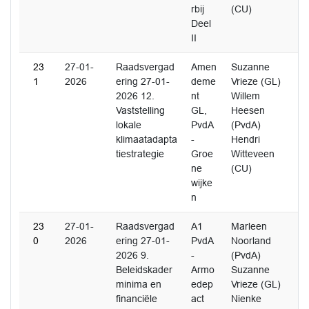
rbij
(CU)
Deel
II
23
27-01-
Raadsvergad
Amen
Suzanne
1
2026
ering 27-01-
deme
Vrieze (GL)
2026 12.
nt
Willem
Vaststelling
GL,
Heesen
lokale
PvdA
(PvdA)
klimaatadapta
-
Hendri
tiestrategie
Groe
Witteveen
ne
(CU)
wijke
n
23
27-01-
Raadsvergad
A1
Marleen
0
2026
ering 27-01-
PvdA
Noorland
2026 9.
-
(PvdA)
Beleidskader
Armo
Suzanne
minima en
edep
Vrieze (GL)
financiële
act
Nienke