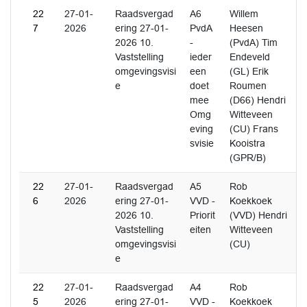
22
27-01-
Raadsvergad
A6
Willem
7
2026
ering 27-01-
PvdA
Heesen
2026 10.
-
(PvdA) Tim
Vaststelling
ieder
Endeveld
omgevingsvisi
een
(GL) Erik
e
doet
Roumen
mee
(D66) Hendri
Omg
Witteveen
eving
(CU) Frans
svisie
Kooistra
(GPR/B)
22
27-01-
Raadsvergad
A5
Rob
6
2026
ering 27-01-
VVD -
Koekkoek
2026 10.
Priorit
(VVD) Hendri
Vaststelling
eiten
Witteveen
omgevingsvisi
(CU)
e
22
27-01-
Raadsvergad
A4
Rob
5
2026
ering 27-01-
VVD -
Koekkoek