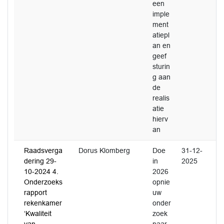
een
imple
ment
atiepl
an en
geef
sturin
g aan
de
realis
atie
hierv
an
Raadsverga
Dorus Klomberg
Doe
31-12-
dering 29-
in
2025
10-2024 4.
2026
Onderzoeks
opnie
rapport
uw
rekenkamer
onder
‘Kwaliteit
zoek