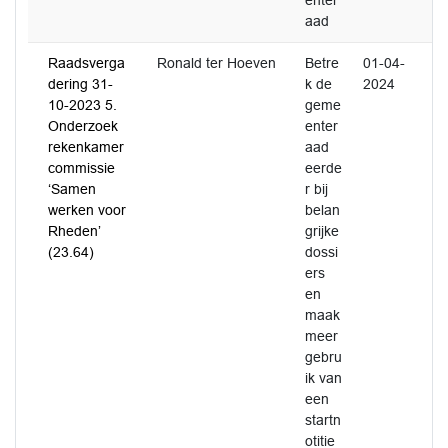
enter
aad
Raadsverga
Ronald ter Hoeven
Betre
01-04-
dering 31-
k de
2024
10-2023 5.
geme
Onderzoek
enter
rekenkamer
aad
commissie
eerde
‘Samen
r bij
werken voor
belan
Rheden’
grijke
(23.64)
dossi
ers
en
maak
meer
gebru
ik van
een
startn
otitie