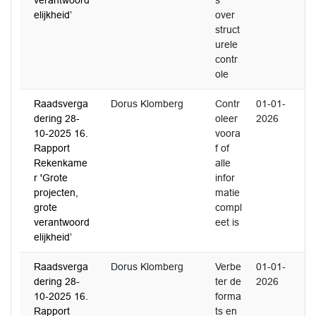
verantwoord
s
elijkheid’
over
struct
urele
contr
ole
Raadsverga
Dorus Klomberg
Contr
01-01-
dering 28-
oleer
2026
10-2025 16.
voora
Rapport
f of
Rekenkame
alle
r 'Grote
infor
projecten,
matie
grote
compl
verantwoord
eet is
elijkheid’
Raadsverga
Dorus Klomberg
Verbe
01-01-
dering 28-
ter de
2026
10-2025 16.
forma
Rapport
ts en