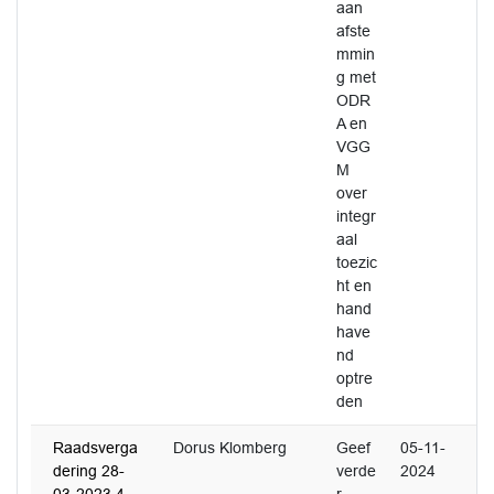
aan
afste
mmin
g met
ODR
A en
VGG
M
over
integr
aal
toezic
ht en
hand
have
nd
optre
den
Raadsverga
Dorus Klomberg
Geef
05-11-
dering 28-
verde
2024