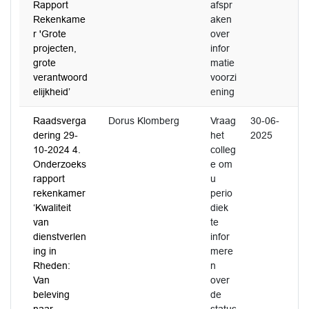
Rapport
afspr
Rekenkame
aken
r 'Grote
over
projecten,
infor
grote
matie
verantwoord
voorzi
elijkheid’
ening
Raadsverga
Dorus Klomberg
Vraag
30-06-
dering 29-
het
2025
10-2024 4.
colleg
Onderzoeks
e om
rapport
u
rekenkamer
perio
‘Kwaliteit
diek
van
te
dienstverlen
infor
ing in
mere
Rheden:
n
Van
over
beleving
de