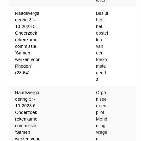
tellen
Raadsverga
Beslui
dering 31-
t tot
10-2023 5.
het
Onderzoek
opstel
rekenkamer
len
commissie
van
‘Samen
een
werken voor
toeko
Rheden’
msta
(23.64)
gend
a
Raadsverga
Orga
dering 31-
nisee
10-2023 5.
r een
Onderzoek
pilot
rekenkamer
Mond
commissie
eling
‘Samen
vrage
werken voor
n