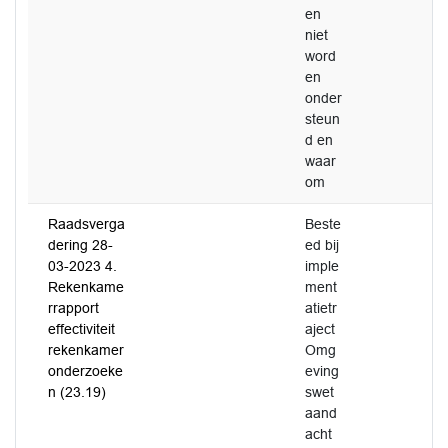
en
niet
word
en
onder
steun
d en
waar
om
Raadsverga
Beste
dering 28-
ed bij
03-2023 4.
imple
Rekenkame
ment
rrapport
atietr
effectiviteit
aject
rekenkamer
Omg
onderzoeke
eving
n (23.19)
swet
aand
acht