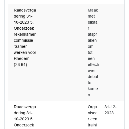
Raadsverga
Maak
dering 31-
met
10-2023 5.
elkaa
Onderzoek
r
rekenkamer
afspr
commissie
aken
‘Samen
om
werken voor
tot
Rheden’
een
(23.64)
effecti
ever
debat
te
kome
n
Raadsverga
Orga
31-12-
dering 31-
nisee
2023
10-2023 5.
r een
Onderzoek
traini