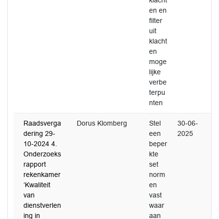
klacht
en en
filter
uit
klacht
en
moge
lijke
verbe
terpu
nten
Raadsverga
Dorus Klomberg
Stel
30-06-
dering 29-
een
2025
10-2024 4.
beper
Onderzoeks
kte
rapport
set
rekenkamer
norm
‘Kwaliteit
en
van
vast
dienstverlen
waar
ing in
aan