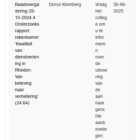
Raadsverga
Dorus Klomberg
Vraag
30-06-
dering 29-
het
2025
10-2024 4.
colleg
Onderzoeks
e om
rapport
u te
rekenkamer
infor
‘Kwaliteit
mere
van
n
dienstverlen
over
ing in
de
Rheden:
uitvoe
Van
ring
beleving
van
naar
de
verbetering’
aan
(24.64)
haar
geric
hte
aanb
evelin
gen