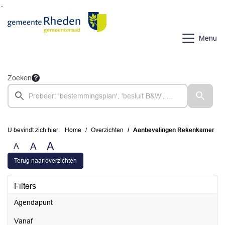
Ga naar de inhoud van deze pagina
Ga naar het zoeken
Ga naar het menu
Menu
Zoeken
U bevindt zich hier:
Home
Overzichten
Aanbevelingen Rekenkamer
A
A
A
Terug naar overzichten
Filters
Agendapunt
vanaf