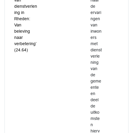
van
naar
dienstverlen
de
ing in
ervari
Rheden:
ngen
Van
van
beleving
inwon
naar
ers
verbetering’
met
(24.64)
dienst
verle
ning
van
de
geme
ente
en
deel
de
uitko
mste
n
hierv