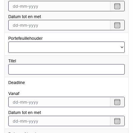
Selecte
een
Datum tot en met
datum
vanaf
Selecte
een
datum
Portefeuillehouder
tot
en
met
Titel
Deadline
vanaf
Selecte
een
Datum tot en met
datum
vanaf
Selecte
een
datum