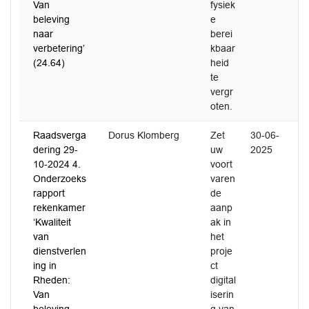
Van
fysiek
beleving
e
naar
berei
verbetering’
kbaar
(24.64)
heid
te
vergr
oten.
Raadsverga
Dorus Klomberg
Zet
30-06-
dering 29-
uw
2025
10-2024 4.
voort
Onderzoeks
varen
rapport
de
rekenkamer
aanp
‘Kwaliteit
ak in
van
het
dienstverlen
proje
ing in
ct
Rheden:
digital
Van
iserin