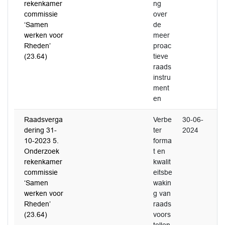
rekenkamer
ng
commissie
over
‘Samen
de
werken voor
meer
Rheden’
proac
(23.64)
tieve
raads
instru
ment
en
Raadsverga
Verbe
30-06-
dering 31-
ter
2024
10-2023 5.
forma
Onderzoek
t en
rekenkamer
kwalit
commissie
eitsbe
‘Samen
wakin
werken voor
g van
Rheden’
raads
(23.64)
voors