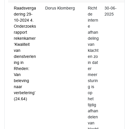
Raadsverga
Dorus Klomberg
Richt
30-06-
dering 29-
de
2025
10-2024 4.
intern
Onderzoeks
e
rapport
afhan
rekenkamer
deling
‘Kwaliteit
van
van
klacht
dienstverlen
en zo
ing in
in dat
Rheden:
er
Van
meer
beleving
sturin
naar
g is
verbetering’
op
(24.64)
het
tijdig
afhan
delen
van