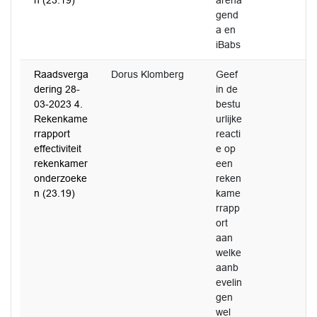
n (23.19)
arena
gend
a en
iBabs
Raadsverga
Dorus Klomberg
Geef
dering 28-
in de
03-2023 4.
bestu
Rekenkame
urlijke
rrapport
reacti
effectiviteit
e op
rekenkamer
een
onderzoeke
reken
n (23.19)
kame
rrapp
ort
aan
welke
aanb
evelin
gen
wel