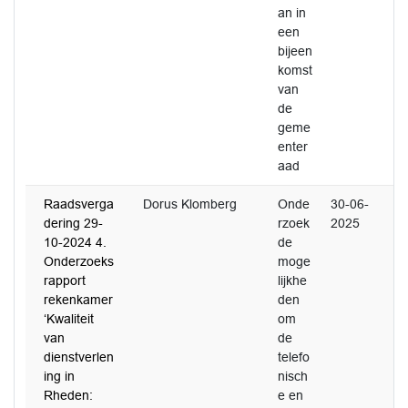
an in
een
bijeen
komst
van
de
geme
enter
aad
Raadsverga
Dorus Klomberg
Onde
30-06-
dering 29-
rzoek
2025
10-2024 4.
de
Onderzoeks
moge
rapport
lijkhe
rekenkamer
den
‘Kwaliteit
om
van
de
dienstverlen
telefo
ing in
nisch
Rheden:
e en