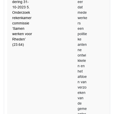
dering 31-
eer
10-2023 5.
dat
Onderzoek
mede
rekenkamer
werke
commissie
rs
‘Samen
een
werken voor
politie
Rheden’
ke
(23.64)
anten
ne
ontwi
kkele
n en
het
afdoe
n van
verzo
eken
van
de
geme