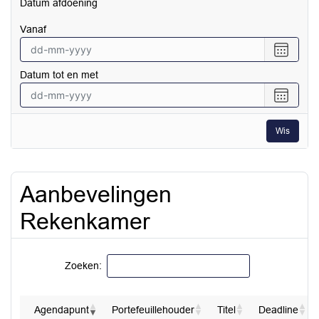
Datum afdoening
tot
en
vanaf
met
Selecte
een
Datum tot en met
datum
vanaf
Selecte
een
datum
Wis
tot
en
met
Aanbevelingen
Rekenkamer
Zoeken:
Agendapunt
Portefeuillehouder
Titel
Deadline