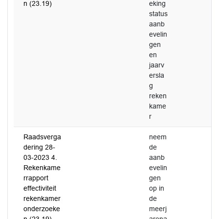
n (23.19)
eking
status
aanb
evelin
gen
en
jaarv
ersla
g
reken
kame
r
Raadsverga
neem
dering 28-
de
03-2023 4.
aanb
Rekenkame
evelin
rrapport
gen
effectiviteit
op in
rekenkamer
de
onderzoeke
meerj