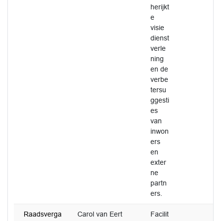
herijkt
e
visie
dienst
verle
ning
en de
verbe
tersu
ggesti
es
van
inwon
ers
en
exter
ne
partn
ers.
Raadsverga
Carol van Eert
Facilit