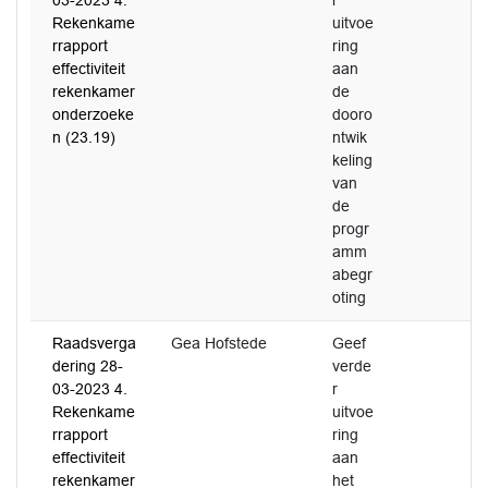
03-2023 4.
r
Rekenkame
uitvoe
rrapport
ring
effectiviteit
aan
rekenkamer
de
onderzoeke
dooro
n (23.19)
ntwik
keling
van
de
progr
amm
abegr
oting
Raadsverga
Gea Hofstede
Geef
dering 28-
verde
03-2023 4.
r
Rekenkame
uitvoe
rrapport
ring
effectiviteit
aan
rekenkamer
het