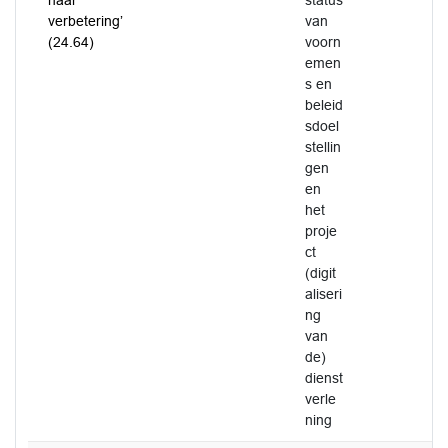
naar
status
verbetering’
van
(24.64)
voorn
emen
s en
beleid
sdoel
stellin
gen
en
het
proje
ct
(digit
aliseri
ng
van
de)
dienst
verle
ning