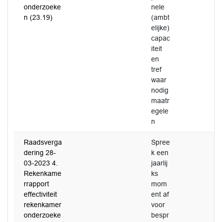
onderzoeke
nele
n (23.19)
(ambt
elijke)
capac
iteit
en
tref
waar
nodig
maatr
egele
n
Raadsverga
Spree
dering 28-
k een
03-2023 4.
jaarlij
Rekenkame
ks
rrapport
mom
effectiviteit
ent af
rekenkamer
voor
onderzoeke
bespr