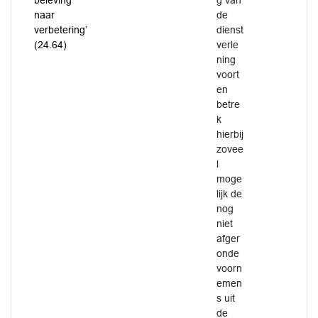
beleving
g van
naar
de
verbetering’
dienst
(24.64)
verle
ning
voort
en
betre
k
hierbij
zovee
l
moge
lijk de
nog
niet
afger
onde
voorn
emen
s uit
de