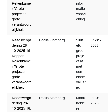
Rekenkame
infor
r 'Grote
matie
projecten,
voorzi
grote
ening
verantwoord
elijkheid’
Raadsverga
Dorus Klomberg
Sluit
01-01-
dering 28-
elk
2026
10-2025 16.
groot
Rapport
proje
Rekenkame
ct af
r 'Grote
met
projecten,
een
grote
einde
verantwoord
valuat
elijkheid’
ie.
Raadsverga
Dorus Klomberg
Maak
01-01-
dering 28-
helde
2026
10-2025 16.
re