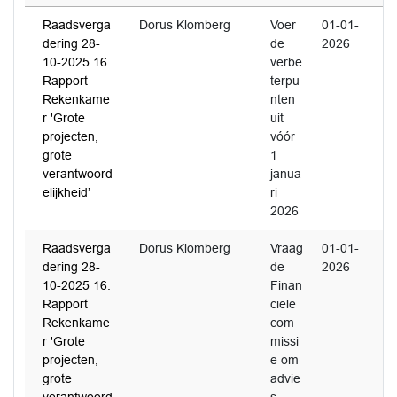
Raadsverga
Dorus Klomberg
Voer
01-01-
dering 28-
de
2026
10-2025 16.
verbe
Rapport
terpu
Rekenkame
nten
r 'Grote
uit
projecten,
vóór
grote
1
verantwoord
janua
elijkheid’
ri
2026
Raadsverga
Dorus Klomberg
Vraag
01-01-
dering 28-
de
2026
10-2025 16.
Finan
Rapport
ciële
Rekenkame
com
r 'Grote
missi
projecten,
e om
grote
advie