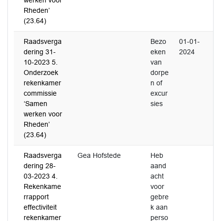
werken voor
Rheden’
(23.64)
Raadsverga
Bezo
01-01-
dering 31-
eken
2024
10-2023 5.
van
Onderzoek
dorpe
rekenkamer
n of
commissie
excur
‘Samen
sies
werken voor
Rheden’
(23.64)
Raadsverga
Gea Hofstede
Heb
dering 28-
aand
03-2023 4.
acht
Rekenkame
voor
rrapport
gebre
effectiviteit
k aan
rekenkamer
perso