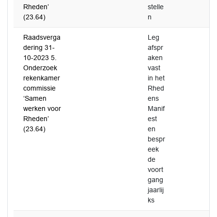
Rheden’
stelle
(23.64)
n
Raadsverga
Leg
dering 31-
afspr
10-2023 5.
aken
Onderzoek
vast
rekenkamer
in het
commissie
Rhed
‘Samen
ens
werken voor
Manif
Rheden’
est
(23.64)
en
bespr
eek
de
voort
gang
jaarlij
ks