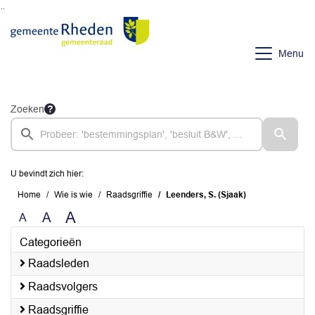
Ga naar de inhoud van deze pagina
Ga naar het zoeken
Ga naar het menu
Menu
Zoeken
U bevindt zich hier:
Home
Wie is wie
Raadsgriffie
Leenders, S. (Sjaak)
A
A
A
Categorieën
Raadsleden
Raadsvolgers
Raadsgriffie