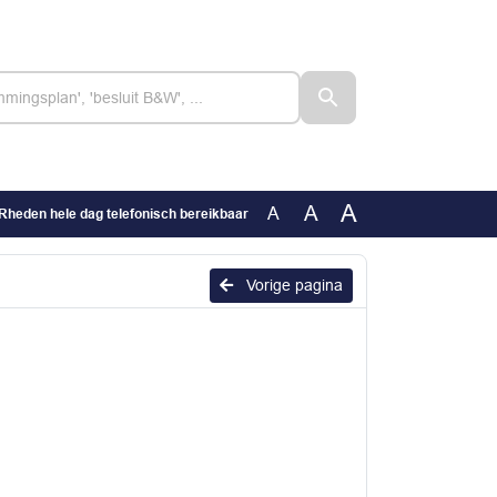
A
A
A
heden hele dag telefonisch bereikbaar
Vorige pagina