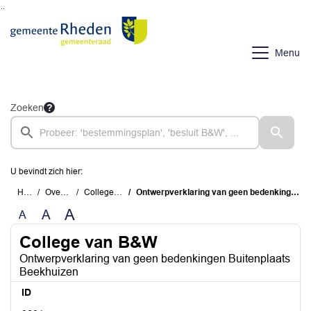
Ga naar de inhoud van deze pagina
Ga naar het zoeken
Ga naar het menu
Menu
Zoeken
U bevindt zich hier:
Home
Overzichten
College van B&W
Ontwerpverklaring van geen bedenkingen Buitenplaats Beekhuizen
A
A
A
College van B&W
Ontwerpverklaring van geen bedenkingen Buitenplaats
Beekhuizen
ID