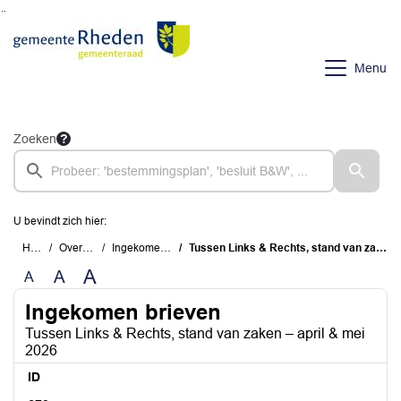
Ga naar de inhoud van deze pagina
Ga naar het zoeken
Ga naar het menu
Menu
Zoeken
U bevindt zich hier:
Home
Overzichten
Ingekomen brieven
Tussen Links & Rechts, stand van zaken – april & mei 2026
A
A
A
Ingekomen brieven
Tussen Links & Rechts, stand van zaken – april & mei
2026
ID