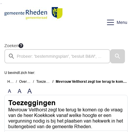
Ga naar de inhoud van deze pagina
Ga naar het zoeken
Ga naar het menu
Menu
Zoeken
U bevindt zich hier:
Home
Overzichten
Toezeggingen
Mevrouw Velthorst zegt toe terug te komen op de vraag van de heer Koekkoek vanaf welke hoogte er een vergunning nodig is bij het plaatsen van hekwerk in het buitengebied van de gemeente Rheden.
A
A
A
Toezeggingen
Mevrouw Velthorst zegt toe terug te komen op de vraag
van de heer Koekkoek vanaf welke hoogte er een
vergunning nodig is bij het plaatsen van hekwerk in het
buitengebied van de gemeente Rheden.