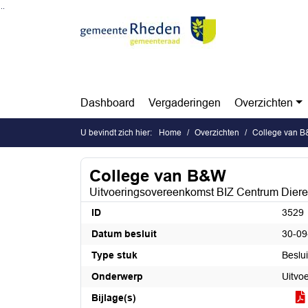
Ga naar de inhoud van deze pagina
Ga naar het zoeken
Ga naar het menu
Dashboard
Vergaderingen
Overzichten
U bevindt zich hier:
Home
Overzichten
College van 
College van B&W
Uitvoeringsovereenkomst BIZ Centrum Dier
ID
3529
Datum besluit
30-09
Type stuk
Beslu
Onderwerp
Uitvo
Bijlage(s)