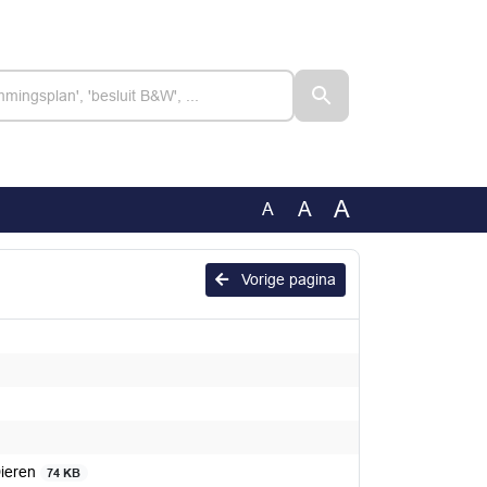
A
A
A
Vorige pagina
Dieren
74 KB