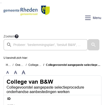
Ga naar de inhoud van deze pagina
Ga naar het zoeken
Ga naar het menu
Menu
Zoeken
U bevindt zich hier:
Home
Overzichten
College van B&W
Collegevoorstel aangepaste selectieprocedure onderhandse aanbestedingen werken
A
A
A
College van B&W
Collegevoorstel aangepaste selectieprocedure
onderhandse aanbestedingen werken
ID