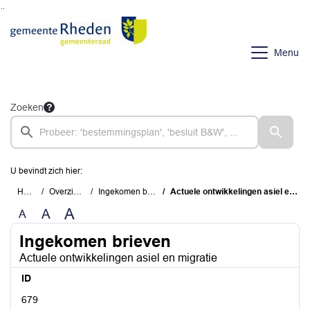
Ga naar de inhoud van deze pagina
Ga naar het zoeken
Ga naar het menu
Menu
Zoeken
U bevindt zich hier:
Home
Overzichten
Ingekomen brieven
Actuele ontwikkelingen asiel en migratie
A
A
A
Ingekomen brieven
Actuele ontwikkelingen asiel en migratie
ID
679