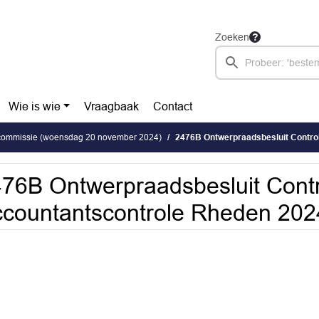
Zoeken
Wie is wie
Vraagbaak
Contact
 commissie (woensdag 20 november 2024)
2476B Ontwerpraadsbesluit Controleprotocol Accoun
76B Ontwerpraadsbesluit Contr
countantscontrole Rheden 2024