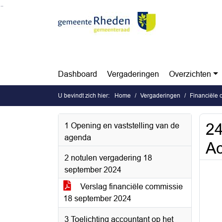
Ga naar de inhoud van deze pagina
Ga naar het zoeken
Ga naar het menu
Dashboard
Vergaderingen
Overzichten
U bevindt zich hier:
Home
Vergaderingen
Financiële
24
1 Opening en vaststelling van de
agenda
Ac
2 notulen vergadering 18
september 2024
Verslag financiële commissie
18 september 2024
3 Toelichting accountant op het