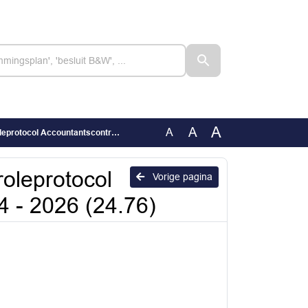
A
A
A
tantscontrole Rheden 2024 - 2026 (24.76)
oleprotocol
Vorige pagina
 - 2026 (24.76)