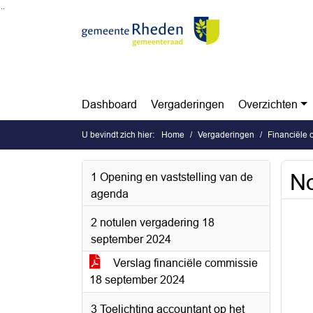
Ga naar de inhoud van deze pagina
Ga naar het zoeken
Ga naar het menu
Dashboard
Vergaderingen
Overzichten
U bevindt zich hier:
Home
Vergaderingen
Financiële
No
1 Opening en vaststelling van de
agenda
2 notulen vergadering 18
september 2024
Verslag financiële commissie
18 september 2024
3 Toelichting accountant op het