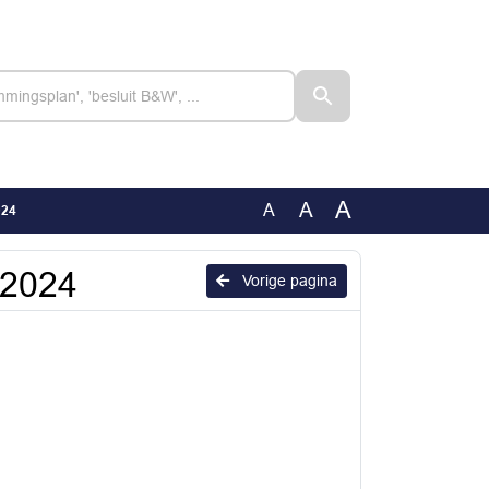
A
A
A
024
 2024
Vorige pagina