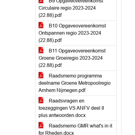
B9 Opgaveovereenkomst
Circulaire regio 2023-2024
(22.88).pdf
B10 Opgaveovereenkomst
Ontspannen regio 2023-2024
(22.88).pdf
B11 Opgaveovereenkomst
Groene Groeiregio 2023-2024
(22.88).pdf
Raadsmemo programma
deelname Groene Metropoolregio
Arnhem Nijmegen.pdf
Raadsvragen en
toezeggingen VS ANFV deel II
plus antwoorden.docx
Raadsmemo GMR what's in it
for Rheden.docx