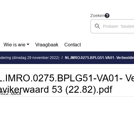
Zoeken
Wie is wie
Vraagbaak
Contact
dering (dinsdag 29 november 2022)
NL.IMRO.0275.BPLG51-VA01- Verbeelding Hav
L.IMRO.0275.BPLG51-VA01- Ve
vikerwaard 53 (22.82).pdf
022..docx