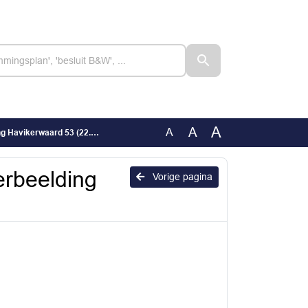
A
A
A
ikerwaard 53 (22.82).pdf
rbeelding
Vorige pagina