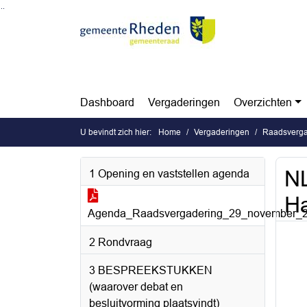
Ga naar de inhoud van deze pagina
Ga naar het zoeken
Ga naar het menu
Dashboard
Vergaderingen
Overzichten
U bevindt zich hier:
Home
Vergaderingen
Raadsverga
N
1 Opening en vaststellen agenda
Ha
Agenda_Raadsvergadering_29_november_2
2 Rondvraag
3 BESPREEKSTUKKEN
(waarover debat en
besluitvorming plaatsvindt)