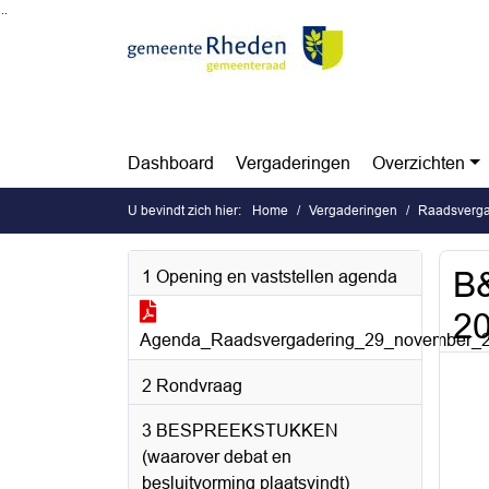
Ga naar de inhoud van deze pagina
Ga naar het zoeken
Ga naar het menu
Dashboard
Vergaderingen
Overzichten
U bevindt zich hier:
Home
Vergaderingen
Raadsverga
B&
1 Opening en vaststellen agenda
2
Agenda_Raadsvergadering_29_november_2
2 Rondvraag
3 BESPREEKSTUKKEN
(waarover debat en
besluitvorming plaatsvindt)