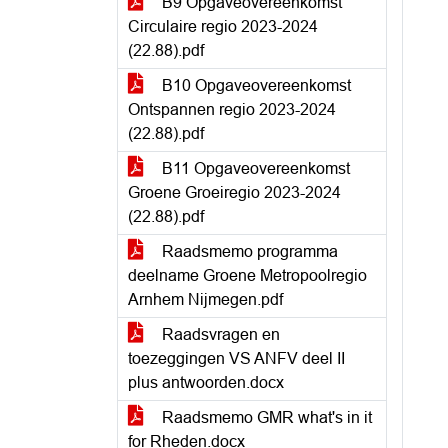
B9 Opgaveovereenkomst
Circulaire regio 2023-2024
(22.88).pdf
B10 Opgaveovereenkomst
Ontspannen regio 2023-2024
(22.88).pdf
B11 Opgaveovereenkomst
Groene Groeiregio 2023-2024
(22.88).pdf
Raadsmemo programma
deelname Groene Metropoolregio
Arnhem Nijmegen.pdf
Raadsvragen en
toezeggingen VS ANFV deel II
plus antwoorden.docx
Raadsmemo GMR what's in it
for Rheden.docx