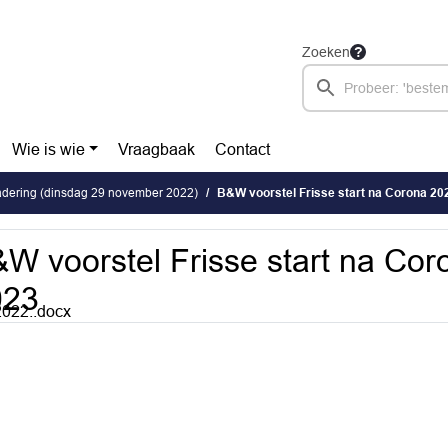
Zoeken
Wie is wie
Vraagbaak
Contact
dering (dinsdag 29 november 2022)
B&W voorstel Frisse start na Corona 20
W voorstel Frisse start na Cor
023
022..docx