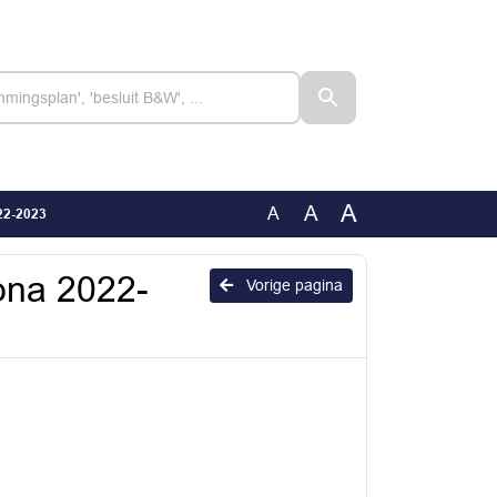
A
A
A
22-2023
ona 2022-
Vorige pagina