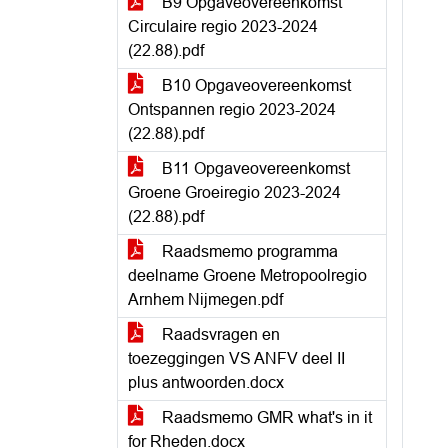
B9 Opgaveovereenkomst
Circulaire regio 2023-2024
(22.88).pdf
B10 Opgaveovereenkomst
Ontspannen regio 2023-2024
(22.88).pdf
B11 Opgaveovereenkomst
Groene Groeiregio 2023-2024
(22.88).pdf
Raadsmemo programma
deelname Groene Metropoolregio
Arnhem Nijmegen.pdf
Raadsvragen en
toezeggingen VS ANFV deel II
plus antwoorden.docx
Raadsmemo GMR what's in it
for Rheden.docx