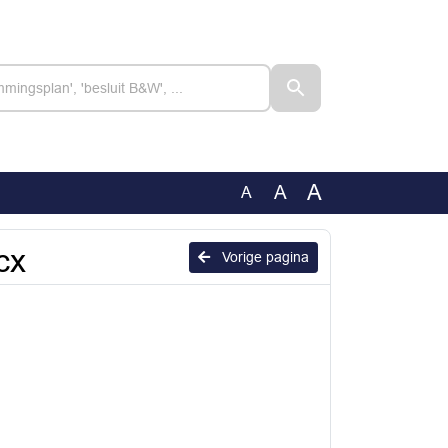
A
A
A
cx
Vorige pagina