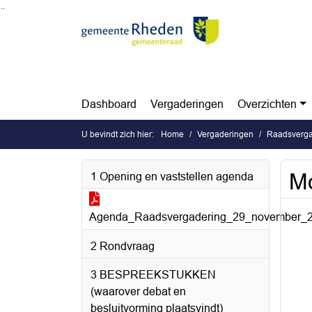
Ga naar de inhoud van deze pagina
Ga naar het zoeken
Ga naar het menu
Dashboard
Vergaderingen
Overzichten
U bevindt zich hier:
Home
Vergaderingen
Raadsverga
Mo
1 Opening en vaststellen agenda
Agenda_Raadsvergadering_29_november_2
2 Rondvraag
3 BESPREEKSTUKKEN
(waarover debat en
besluitvorming plaatsvindt)