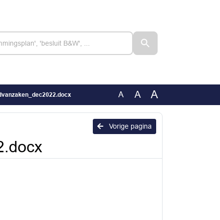
A
A
A
andvanzaken_dec2022.docx
Vorige pagina
2.docx