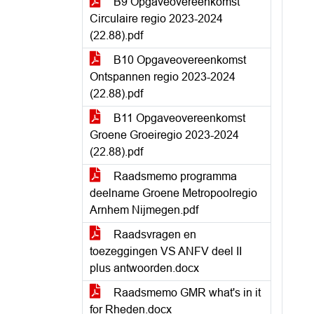
B9 Opgaveovereenkomst
Circulaire regio 2023-2024
(22.88).pdf
B10 Opgaveovereenkomst
Ontspannen regio 2023-2024
(22.88).pdf
B11 Opgaveovereenkomst
Groene Groeiregio 2023-2024
(22.88).pdf
Raadsmemo programma
deelname Groene Metropoolregio
Arnhem Nijmegen.pdf
Raadsvragen en
toezeggingen VS ANFV deel II
plus antwoorden.docx
Raadsmemo GMR what's in it
for Rheden.docx