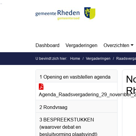
Ga naar de inhoud van deze pagina
Ga naar het zoeken
Ga naar het menu
Dashboard
Vergaderingen
Overzichten
U bevindt zich hier:
Home
Vergaderingen
Raadsverga
No
1 Opening en vaststellen agenda
R
Agenda_Raadsvergadering_29_november_2
2 Rondvraag
3 BESPREEKSTUKKEN
(waarover debat en
besluitvorming plaatsvindt)