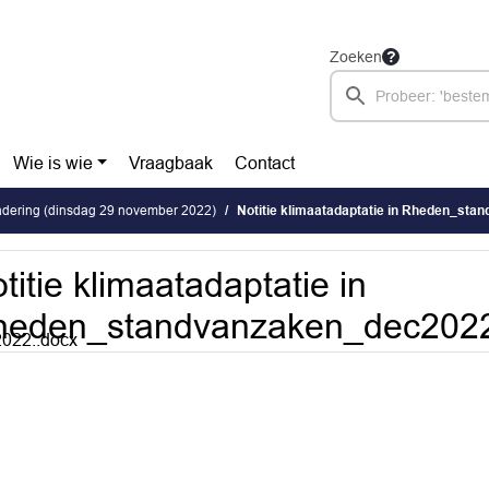
Zoeken
Wie is wie
Vraagbaak
Contact
dering (dinsdag 29 november 2022)
Notitie klimaatadaptatie in Rheden_st
titie klimaatadaptatie in
heden_standvanzaken_dec202
022..docx