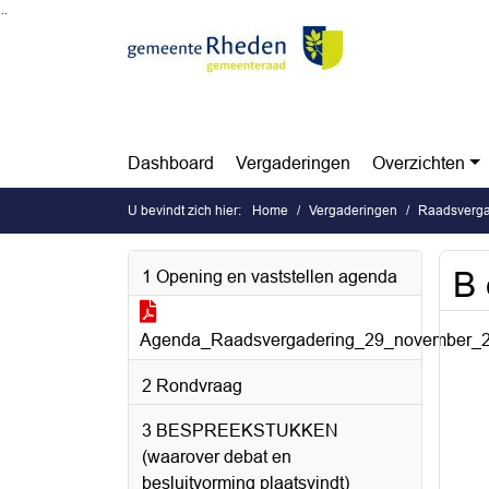
Ga naar de inhoud van deze pagina
Ga naar het zoeken
Ga naar het menu
Dashboard
Vergaderingen
Overzichten
U bevindt zich hier:
Home
Vergaderingen
Raadsverga
B 
1 Opening en vaststellen agenda
Agenda_Raadsvergadering_29_november_2
2 Rondvraag
3 BESPREEKSTUKKEN
(waarover debat en
besluitvorming plaatsvindt)