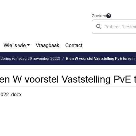
Zoeken
Wie is wie
Vraagbaak
Contact
dering (dinsdag 29 november 2022)
B en W voorstel Vaststelling PvE terrein
en W voorstel Vaststelling PvE 
022..docx