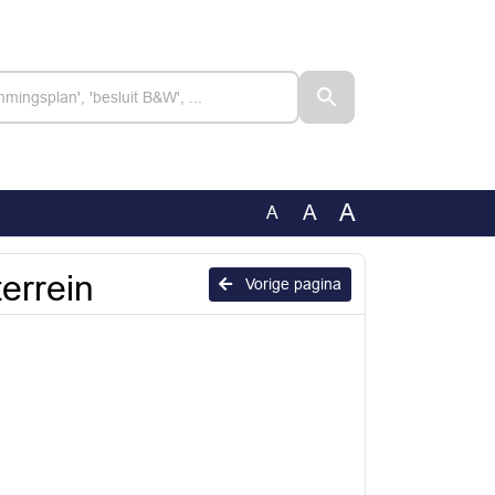
A
A
A
terrein
Vorige pagina