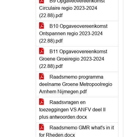
B9 Opgaveovereenkomst
Circulaire regio 2023-2024
(22.88).pdf
B10 Opgaveovereenkomst
Ontspannen regio 2023-2024
(22.88).pdf
B11 Opgaveovereenkomst
Groene Groeiregio 2023-2024
(22.88).pdf
Raadsmemo programma
deelname Groene Metropoolregio
Arnhem Nijmegen.pdf
Raadsvragen en
toezeggingen VS ANFV deel II
plus antwoorden.docx
Raadsmemo GMR what's in it
for Rheden.docx