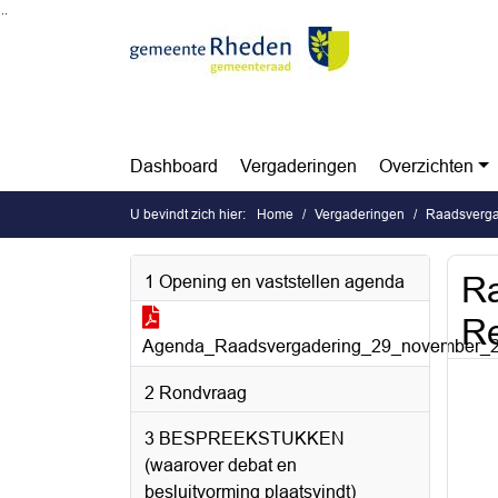
Ga naar de inhoud van deze pagina
Ga naar het zoeken
Ga naar het menu
Dashboard
Vergaderingen
Overzichten
U bevindt zich hier:
Home
Vergaderingen
Raadsverga
Ra
1 Opening en vaststellen agenda
Re
Agenda_Raadsvergadering_29_november_2
2 Rondvraag
3 BESPREEKSTUKKEN
(waarover debat en
besluitvorming plaatsvindt)