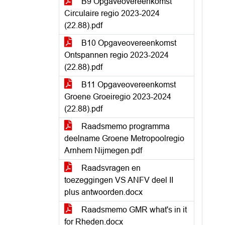
B9 Opgaveovereenkomst
Circulaire regio 2023-2024
(22.88).pdf
B10 Opgaveovereenkomst
Ontspannen regio 2023-2024
(22.88).pdf
B11 Opgaveovereenkomst
Groene Groeiregio 2023-2024
(22.88).pdf
Raadsmemo programma
deelname Groene Metropoolregio
Arnhem Nijmegen.pdf
Raadsvragen en
toezeggingen VS ANFV deel II
plus antwoorden.docx
Raadsmemo GMR what's in it
for Rheden.docx