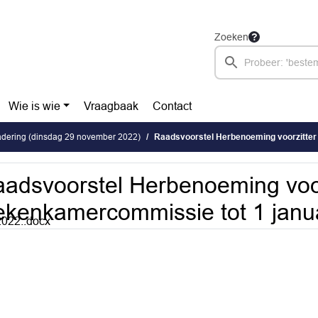
Zoeken
Wie is wie
Vraagbaak
Contact
dering (dinsdag 29 november 2022)
Raadsvoorstel Herbenoeming voorzitter en lid Rekenkamercommi
adsvoorstel Herbenoeming voorz
kenkamercommissie tot 1 janua
022..docx