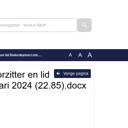
A
A
A
ssie tot 1 januari 2024 (22.85).docx
itter en lid
Vorige pagina
ri 2024 (22.85).docx