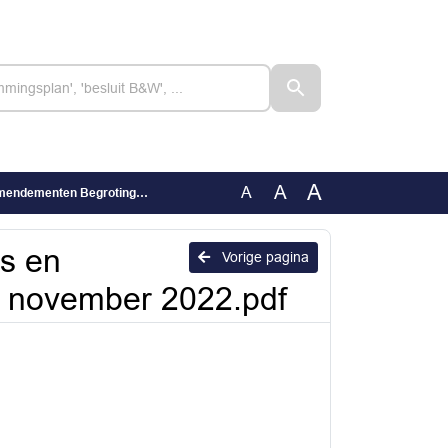
A
A
A
grotingsraad 8 november 2022.pdf
es en
Vorige pagina
 november 2022.pdf