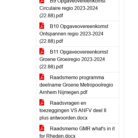
B9 Opgaveovereenkomst
Circulaire regio 2023-2024
(22.88).pdf
B10 Opgaveovereenkomst
Ontspannen regio 2023-2024
(22.88).pdf
B11 Opgaveovereenkomst
Groene Groeiregio 2023-2024
(22.88).pdf
Raadsmemo programma
deelname Groene Metropoolregio
Arnhem Nijmegen.pdf
Raadsvragen en
toezeggingen VS ANFV deel II
plus antwoorden.docx
Raadsmemo GMR what's in it
for Rheden.docx