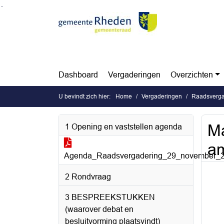
Ga naar de inhoud van deze pagina
Ga naar het zoeken
Ga naar het menu
Dashboard
Vergaderingen
Overzichten
U bevindt zich hier:
Home
Vergaderingen
Raadsverga
Ma
1 Opening en vaststellen agenda
am
Agenda_Raadsvergadering_29_november_2
2 Rondvraag
3 BESPREEKSTUKKEN
(waarover debat en
besluitvorming plaatsvindt)