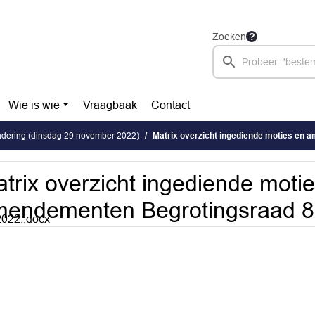
Zoeken
Wie is wie
Vraagbaak
Contact
dering (dinsdag 29 november 2022)
Matrix overzicht ingediende moties en amendementen Be
trix overzicht ingediende moti
endementen Begrotingsraad 8
022..docx