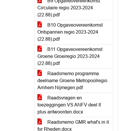
B9 Opgaveovereenkomst
Circulaire regio 2023-2024
(22.88).pdf
B10 Opgaveovereenkomst
Ontspannen regio 2023-2024
(22.88).pdf
B11 Opgaveovereenkomst
Groene Groeiregio 2023-2024
(22.88).pdf
Raadsmemo programma
deelname Groene Metropoolregio
Arnhem Nijmegen.pdf
Raadsvragen en
toezeggingen VS ANFV deel II
plus antwoorden.docx
Raadsmemo GMR what's in it
for Rheden.docx