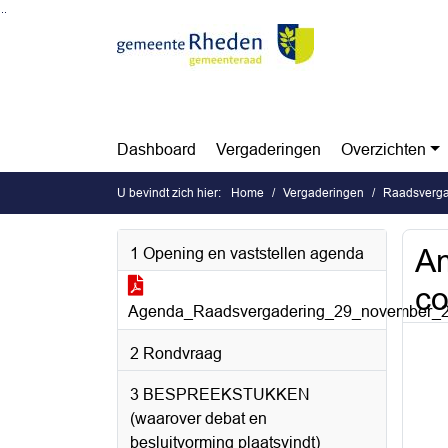
Ga naar de inhoud van deze pagina
Ga naar het zoeken
Ga naar het menu
Dashboard
Vergaderingen
Overzichten
U bevindt zich hier:
Home
Vergaderingen
Raadsverga
A
1 Opening en vaststellen agenda
co
Agenda_Raadsvergadering_29_november_2
2 Rondvraag
3 BESPREEKSTUKKEN
(waarover debat en
besluitvorming plaatsvindt)