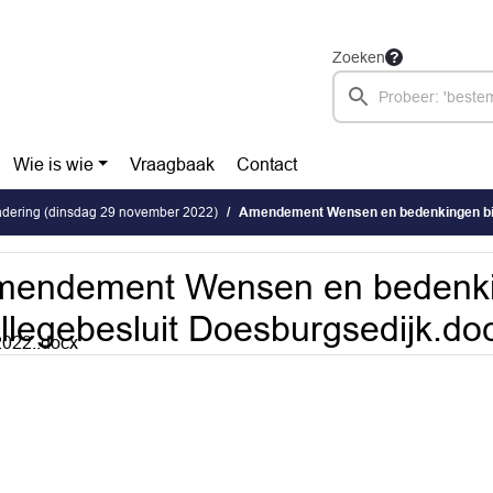
Zoeken
Wie is wie
Vraagbaak
Contact
dering (dinsdag 29 november 2022)
Amendement Wensen en bedenkingen bij college
mendement Wensen en bedenki
llegebesluit Doesburgsedijk.do
022..docx