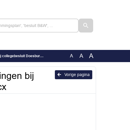
A
A
A
besluit Doesburgsedijk.docx
ngen bij
Vorige pagina
cx