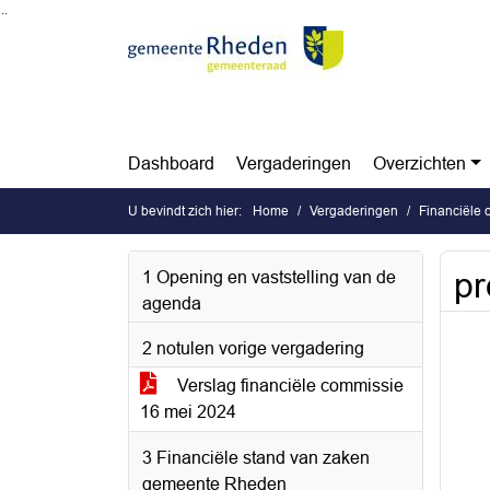
Ga naar de inhoud van deze pagina
Ga naar het zoeken
Ga naar het menu
Dashboard
Vergaderingen
Overzichten
U bevindt zich hier:
Home
Vergaderingen
Financiële
pr
1 Opening en vaststelling van de
agenda
2 notulen vorige vergadering
Verslag financiële commissie
16 mei 2024
3 Financiële stand van zaken
gemeente Rheden