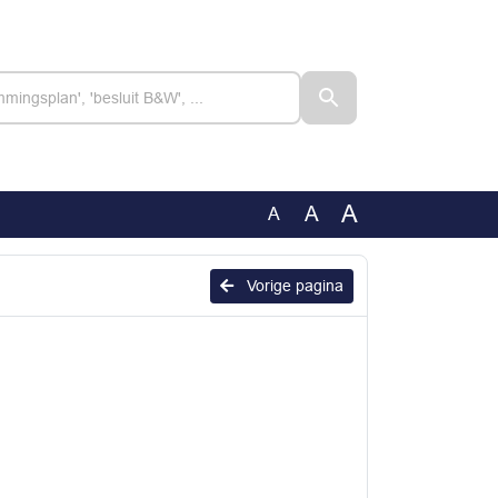
A
A
A
Vorige pagina