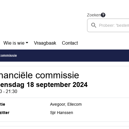
Zoeken
Wie is wie
Vraagbaak
Contact
 commissie
nanciële commissie
ensdag 18 september 2024
0 - 21:30
tie
Avegoor, Ellecom
itter
Sjir Hanssen