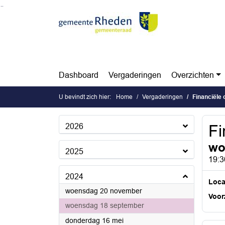
Ga naar de inhoud van deze pagina
Ga naar het zoeken
Ga naar het menu
Dashboard
Vergaderingen
Overzichten
U bevindt zich hier:
Home
Vergaderingen
Financiële
2026
Fi
wo
2025
19:3
2024
Loca
2024
woensdag 20 november
Voorz
2024
woensdag 18 september
2024
donderdag 16 mei