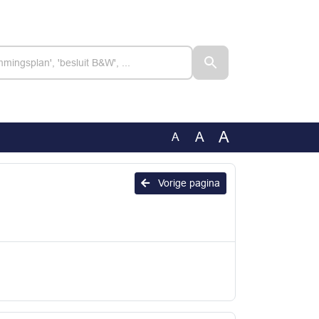
A
A
A
Vorige pagina