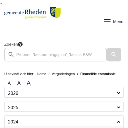
Ga naar de inhoud van deze pagina
Ga naar het zoeken
Ga naar het menu
Menu
Zoeken
U bevindt zich hier:
Home
Vergaderingen
Financiële commissie
A
A
A
2026
2025
2024