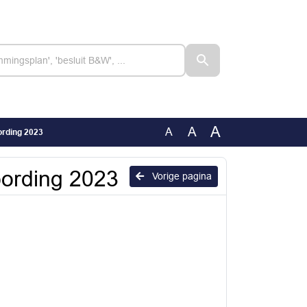
A
A
A
ording 2023
oording 2023
Vorige pagina