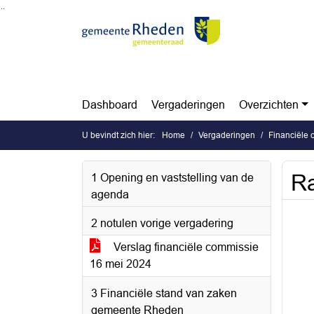
Ga naar de inhoud van deze pagina
Ga naar het zoeken
Ga naar het menu
Dashboard
Vergaderingen
Overzichten
U bevindt zich hier:
Home
Vergaderingen
Financiële
Ra
1 Opening en vaststelling van de
agenda
2 notulen vorige vergadering
Verslag financiële commissie
16 mei 2024
3 Financiële stand van zaken
gemeente Rheden