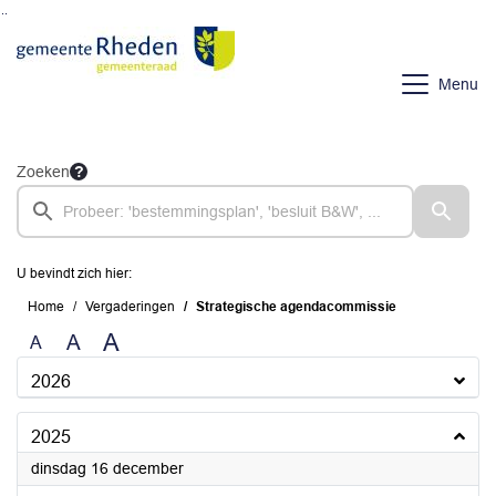
Ga naar de inhoud van deze pagina
Ga naar het zoeken
Ga naar het menu
Menu
Zoeken
U bevindt zich hier:
Home
Vergaderingen
Strategische agendacommissie
A
A
A
2026
2025
2025
dinsdag 16 december