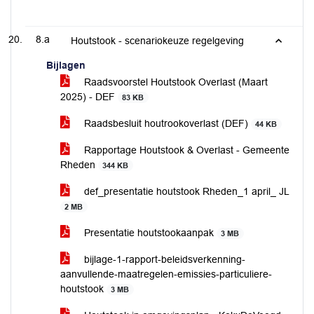
8.a
Houtstook - scenariokeuze regelgeving
Bijlagen
Raadsvoorstel Houtstook Overlast (Maart
2025) - DEF
83 KB
Raadsbesluit houtrookoverlast (DEF)
44 KB
Rapportage Houtstook & Overlast - Gemeente
Rheden
344 KB
def_presentatie houtstook Rheden_1 april_ JL
2 MB
Presentatie houtstookaanpak
3 MB
bijlage-1-rapport-beleidsverkenning-
aanvullende-maatregelen-emissies-particuliere-
houtstook
3 MB