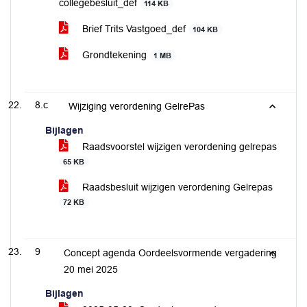
collegebesluit_def
114 KB
Brief Trits Vastgoed_def
104 KB
Grondtekening
1 MB
8.c
Wijziging verordening GelrePas
Bijlagen
Raadsvoorstel wijzigen verordening gelrepas
65 KB
Raadsbesluit wijzigen verordening Gelrepas
72 KB
9
Concept agenda Oordeelsvormende vergadering
20 mei 2025
Bijlagen