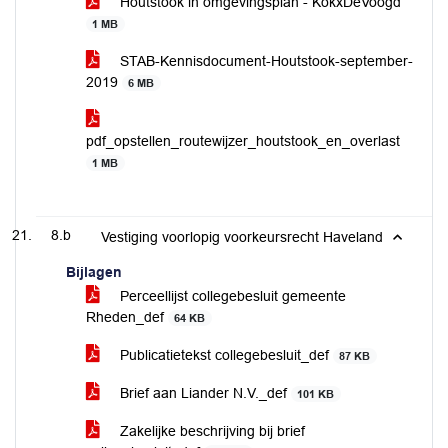
Houtstook in omgevingsplan - KokxDeVoogd
1 MB
STAB-Kennisdocument-Houtstook-september-
2019
6 MB
pdf_opstellen_routewijzer_houtstook_en_overlast
1 MB
8.b
Vestiging voorlopig voorkeursrecht Haveland
Bijlagen
Perceellijst collegebesluit gemeente
Rheden_def
64 KB
Publicatietekst collegebesluit_def
87 KB
Brief aan Liander N.V._def
101 KB
Zakelijke beschrijving bij brief