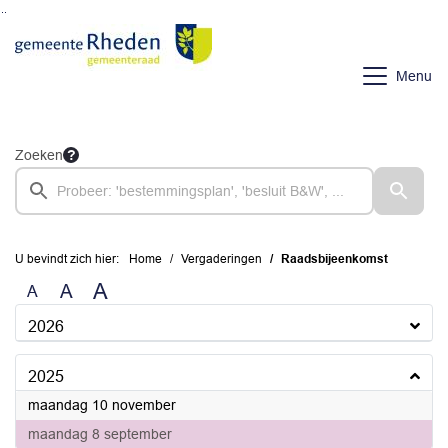
Ga naar de inhoud van deze pagina
Ga naar het zoeken
Ga naar het menu
Menu
Zoeken
U bevindt zich hier:
Home
Vergaderingen
Raadsbijeenkomst
A
A
A
2026
2025
2025
maandag 10 november
2025
maandag 8 september