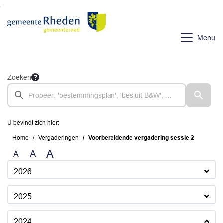
Ga naar de inhoud van deze pagina
Ga naar het zoeken
Ga naar het menu
Menu
Zoeken
U bevindt zich hier:
Home
Vergaderingen
Voorbereidende vergadering sessie 2
A
A
A
2026
2025
2024