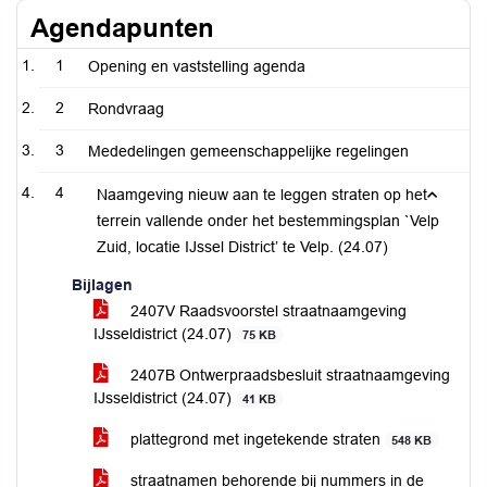
Agendapunten
1
Opening en vaststelling agenda
2
Rondvraag
3
Mededelingen gemeenschappelijke regelingen
4
Naamgeving nieuw aan te leggen straten op het
terrein vallende onder het bestemmingsplan `Velp
Zuid, locatie IJssel District’ te Velp. (24.07)
Bijlagen
2407V Raadsvoorstel straatnaamgeving
IJsseldistrict (24.07)
75 KB
2407B Ontwerpraadsbesluit straatnaamgeving
IJsseldistrict (24.07)
41 KB
plattegrond met ingetekende straten
548 KB
straatnamen behorende bij nummers in de