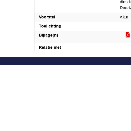
dinsd
Raadz
Voorstel
v.k.a.
Toelichting
Bijlage(n)
Relatie met