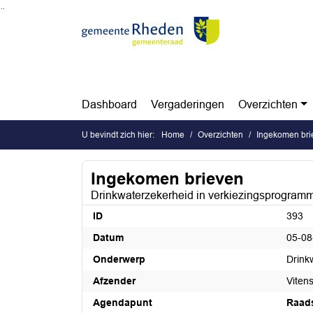
Ga naar de inhoud van deze pagina
Ga naar het zoeken
Ga naar het menu
Dashboard
Vergaderingen
Overzichten
U bevindt zich hier:
Home
Overzichten
Ingekomen bri
Ingekomen brieven
Drinkwaterzekerheid in verkiezingsprogram
ID
393
Datum
05-08
Onderwerp
Drink
Afzender
Viten
Agendapunt
Raad