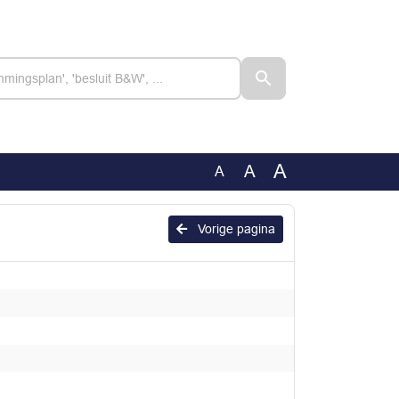
A
A
A
Vorige pagina